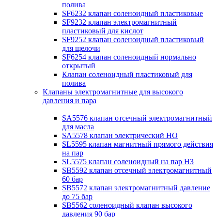
полива
SF6232 клапан соленоидный пластиковые
SF9232 клапан электромагнитный
пластиковый для кислот
SF9252 клапан соленоидный пластиковый
для щелочи
SF6254 клапан соленоидный нормально
открытый
Клапан соленоидный пластиковый для
полива
Клапаны электромагнитные для высокого
давления и пара
SA5576 клапан отсечный электромагнитный
для масла
SA5578 клапан электрический НО
SL5595 клапан магнитный прямого действия
на пар
SL5575 клапан соленоидный на пар НЗ
SB5592 клапан отсечный электромагнитный
60 бар
SB5572 клапан электромагнитный давление
до 75 бар
SB5562 соленоидный клапан высокого
давления 90 бар