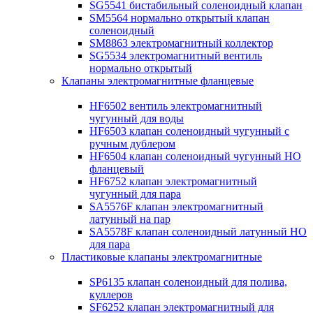
SG5541 бистабильный соленоидный клапан
SM5564 нормально открытый клапан
соленоидный
SM8863 электромагнитный коллектор
SG5534 электромагнитный вентиль
нормально открытый
Клапаны электромагнитные фланцевые
HF6502 вентиль электромагнитный
чугунный для воды
HF6503 клапан соленоидный чугунный с
ручным дублером
HF6504 клапан соленоидный чугунный НО
фланцевый
HF6752 клапан электромагнитный
чугунный для пара
SA5576F клапан электромагнитный
латунный на пар
SA5578F клапан соленоидный латунный НО
для пара
Пластиковые клапаны электромагнитные
SP6135 клапан соленоидный для полива,
куллеров
SF6252 клапан электромагнитный для