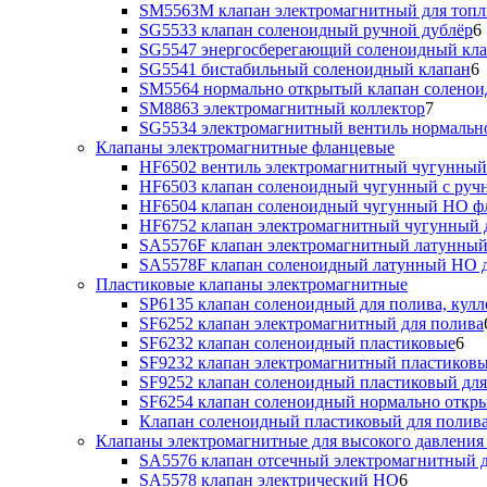
SM5563M клапан электромагнитный для топл
SG5533 клапан соленоидный ручной дублёр
6
SG5547 энергосберегающий соленоидный кл
SG5541 бистабильный соленоидный клапан
6
SM5564 нормально открытый клапан солено
SM8863 электромагнитный коллектор
7
SG5534 электромагнитный вентиль нормальн
Клапаны электромагнитные фланцевые
HF6502 вентиль электромагнитный чугунный
HF6503 клапан соленоидный чугунный с руч
HF6504 клапан соленоидный чугунный НО ф
HF6752 клапан электромагнитный чугунный 
SA5576F клапан электромагнитный латунный
SA5578F клапан соленоидный латунный НО д
Пластиковые клапаны электромагнитные
SP6135 клапан соленоидный для полива, кулл
SF6252 клапан электромагнитный для полива
SF6232 клапан соленоидный пластиковые
6
SF9232 клапан электромагнитный пластиковы
SF9252 клапан соленоидный пластиковый дл
SF6254 клапан соленоидный нормально откр
Клапан соленоидный пластиковый для полив
Клапаны электромагнитные для высокого давления 
SA5576 клапан отсечный электромагнитный д
SA5578 клапан электрический НО
6