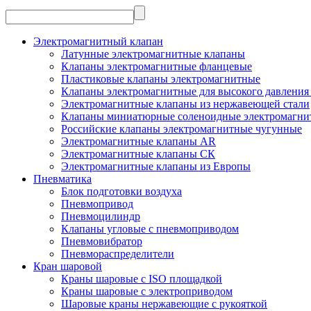
Электромагнитный клапан
Латунные электромагнитные клапаны
Клапаны электромагнитные фланцевые
Пластиковые клапаны электромагнитные
Клапаны электромагнитные для высокого давления 
Электромагнитные клапаны из нержавеющей стали
Клапаны миниатюрные соленоидные электромагни
Российские клапаны электромагнитные чугунные
Электромагнитные клапаны AR
Электромагнитные клапаны СК
Электромагнитные клапаны из Европы
Пневматика
Блок подготовки воздуха
Пневмопривод
Пневмоцилиндр
Клапаны угловые с пневмоприводом
Пневмовибратор
Пневмораспределители
Кран шаровой
Краны шаровые с ISO площадкой
Краны шаровые с электроприводом
Шаровые краны нержавеющие с рукояткой