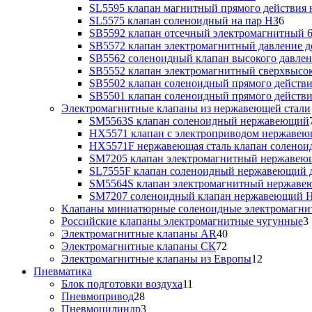
SL5595 клапан магнитный прямого действия 
SL5575 клапан соленоидный на пар НЗ
6
SB5592 клапан отсечный электромагнитный 6
SB5572 клапан электромагнитный давление до
SB5562 соленоидный клапан высокого давлен
SB5552 клапан электромагнитный сверхвысоко
SB5502 клапан соленоидный прямого действия
SB5501 клапан соленоидный прямого действия
Электромагнитные клапаны из нержавеющей стали
SM5563S клапан соленоидный нержавеющий
HX5571 клапан с электроприводом нержаве
HX5571F нержавеющая сталь клапан солено
SM7205 клапан электромагнитный нержаве
SL7555F клапан соленоидный нержавеющий д
SM5564S клапан электромагнитный нержав
SM7207 соленоидный клапан нержавеющий 
Клапаны миниатюрные соленоидные электромагни
Российские клапаны электромагнитные чугунные
3
Электромагнитные клапаны AR
40
Электромагнитные клапаны СК
72
Электромагнитные клапаны из Европы
12
Пневматика
Блок подготовки воздуха
11
Пневмопривод
28
Пневмоцилиндр
3