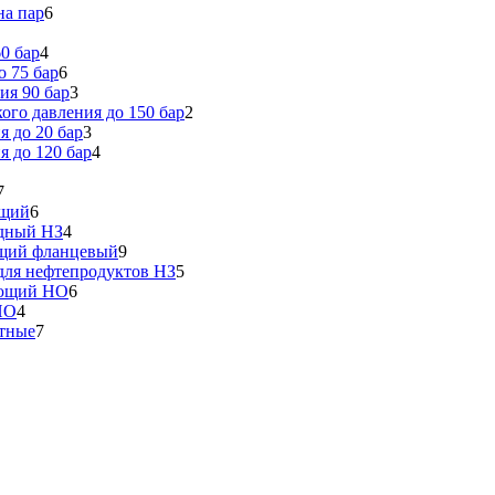
на пар
6
0 бар
4
 75 бар
6
ия 90 бар
3
го давления до 150 бар
2
 до 20 бар
3
 до 120 бар
4
7
ющий
6
идный НЗ
4
ющий фланцевый
9
ля нефтепродуктов НЗ
5
еющий НО
6
НО
4
тные
7