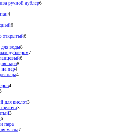
ива ручной дублер
6
апан
4
идный
6
о открытый
6
 для воды
8
ным дублером
7
ланцевый
6
для пара
8
 на пар
4
ля пара
4
еров
4
6
й для кислот
3
я щелочи
3
ытый
3
а
6
и пара
ля масла
7