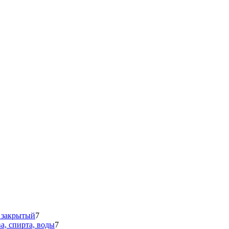
 закрытый
7
а, спирта, воды
7