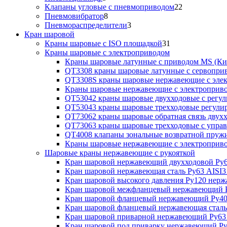
Клапаны угловые с пневмоприводом
22
Пневмовибратор
8
Пневмораспределители
3
Кран шаровой
Краны шаровые с ISO площадкой
31
Краны шаровые с электроприводом
Краны шаровые латунные с приводом MS (Ки
QT3308 краны шаровые латунные с сервопри
QT3308S краны шаровые нержавеющие с эле
Краны шаровые нержавеющие с электроприв
QT53042 краны шаровые двухходовые с рег
QT53043 краны шаровые трехходовые регул
QT73062 краны шаровые обратная связь двух
QT73063 краны шаровые трехходовые с упра
QT4008 клапаны зональные возвратной пруж
Краны шаровые нержавеющие с электропри
Шаровые краны нержавеющие с рукояткой
Кран шаровой нержавеющий двухходовой Ру6
Кран шаровой нержавеющая сталь Ру63 AISI3
Кран шаровой высокого давления Ру120 нер
Кран шаровой межфланцевый нержавеющий Р
Кран шаровой фланцевый нержавеющий Ру40
Кран шаровой фланцевый нержавеющая сталь
Кран шаровой приварной нержавеющий Ру63
Кран шаровой под приварку нержавеющий Ру