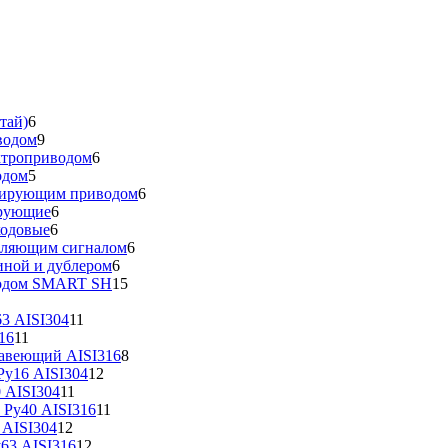
тай)
6
водом
9
ктроприводом
6
одом
5
улирующим приводом
6
ирующие
6
ходовые
6
вляющим сигналом
6
иной и дублером
6
водом SMART SH
15
3 AISI304
11
16
11
жавеющий AISI316
8
у16 AISI304
12
 AISI304
11
 Ру40 AISI316
11
 AISI304
12
63 AISI316
12