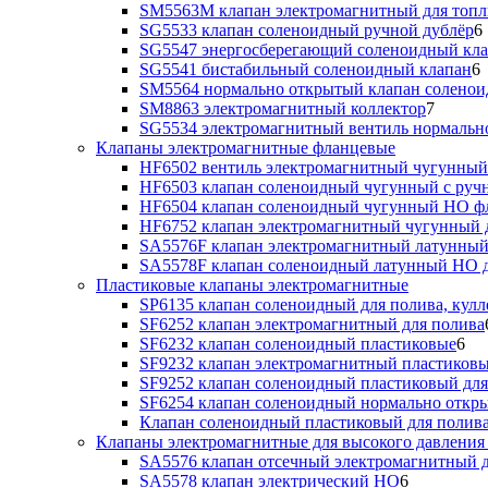
SM5563M клапан электромагнитный для топл
SG5533 клапан соленоидный ручной дублёр
6
SG5547 энергосберегающий соленоидный кл
SG5541 бистабильный соленоидный клапан
6
SM5564 нормально открытый клапан солено
SM8863 электромагнитный коллектор
7
SG5534 электромагнитный вентиль нормальн
Клапаны электромагнитные фланцевые
HF6502 вентиль электромагнитный чугунный
HF6503 клапан соленоидный чугунный с руч
HF6504 клапан соленоидный чугунный НО ф
HF6752 клапан электромагнитный чугунный 
SA5576F клапан электромагнитный латунный
SA5578F клапан соленоидный латунный НО д
Пластиковые клапаны электромагнитные
SP6135 клапан соленоидный для полива, кулл
SF6252 клапан электромагнитный для полива
SF6232 клапан соленоидный пластиковые
6
SF9232 клапан электромагнитный пластиковы
SF9252 клапан соленоидный пластиковый дл
SF6254 клапан соленоидный нормально откр
Клапан соленоидный пластиковый для полив
Клапаны электромагнитные для высокого давления 
SA5576 клапан отсечный электромагнитный д
SA5578 клапан электрический НО
6