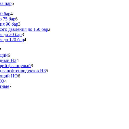
на пар
6
0 бар
4
 75 бар
6
ия 90 бар
3
го давления до 150 бар
2
 до 20 бар
3
 до 120 бар
4
7
ющий
6
идный НЗ
4
ющий фланцевый
9
ля нефтепродуктов НЗ
5
еющий НО
6
НО
4
тные
7