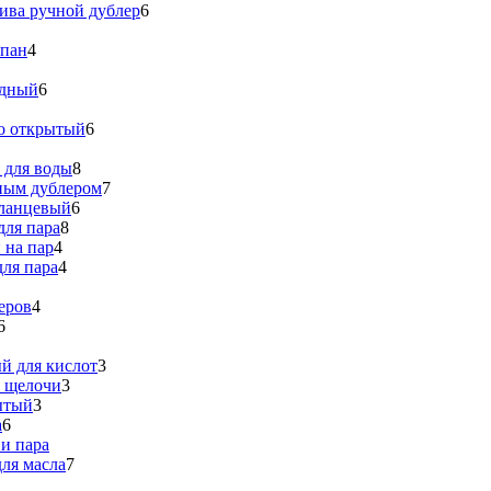
ива ручной дублер
6
апан
4
идный
6
о открытый
6
 для воды
8
ным дублером
7
ланцевый
6
для пара
8
 на пар
4
ля пара
4
еров
4
6
й для кислот
3
я щелочи
3
ытый
3
а
6
и пара
ля масла
7