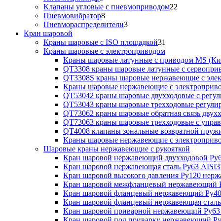
Клапаны угловые с пневмоприводом
22
Пневмовибратор
8
Пневмораспределители
3
Кран шаровой
Краны шаровые с ISO площадкой
31
Краны шаровые с электроприводом
Краны шаровые латунные с приводом MS (Ки
QT3308 краны шаровые латунные с сервопри
QT3308S краны шаровые нержавеющие с эле
Краны шаровые нержавеющие с электроприв
QT53042 краны шаровые двухходовые с рег
QT53043 краны шаровые трехходовые регул
QT73062 краны шаровые обратная связь двух
QT73063 краны шаровые трехходовые с упра
QT4008 клапаны зональные возвратной пруж
Краны шаровые нержавеющие с электропри
Шаровые краны нержавеющие с рукояткой
Кран шаровой нержавеющий двухходовой Ру6
Кран шаровой нержавеющая сталь Ру63 AISI3
Кран шаровой высокого давления Ру120 нер
Кран шаровой межфланцевый нержавеющий Р
Кран шаровой фланцевый нержавеющий Ру40
Кран шаровой фланцевый нержавеющая сталь
Кран шаровой приварной нержавеющий Ру63
Кран шаровой под приварку нержавеющий Ру