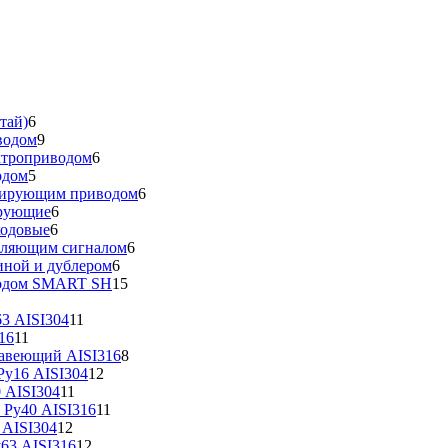
тай)
6
водом
9
ктроприводом
6
одом
5
улирующим приводом
6
ирующие
6
ходовые
6
вляющим сигналом
6
иной и дублером
6
водом SMART SH
15
3 AISI304
11
16
11
жавеющий AISI316
8
у16 AISI304
12
 AISI304
11
 Ру40 AISI316
11
 AISI304
12
63 AISI316
12