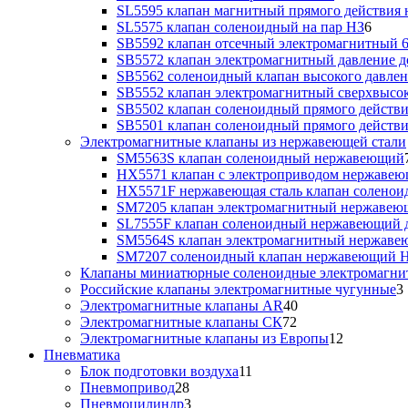
SL5595 клапан магнитный прямого действия 
SL5575 клапан соленоидный на пар НЗ
6
SB5592 клапан отсечный электромагнитный 6
SB5572 клапан электромагнитный давление до
SB5562 соленоидный клапан высокого давлен
SB5552 клапан электромагнитный сверхвысоко
SB5502 клапан соленоидный прямого действия
SB5501 клапан соленоидный прямого действия
Электромагнитные клапаны из нержавеющей стали
SM5563S клапан соленоидный нержавеющий
HX5571 клапан с электроприводом нержаве
HX5571F нержавеющая сталь клапан солено
SM7205 клапан электромагнитный нержаве
SL7555F клапан соленоидный нержавеющий д
SM5564S клапан электромагнитный нержав
SM7207 соленоидный клапан нержавеющий 
Клапаны миниатюрные соленоидные электромагни
Российские клапаны электромагнитные чугунные
3
Электромагнитные клапаны AR
40
Электромагнитные клапаны СК
72
Электромагнитные клапаны из Европы
12
Пневматика
Блок подготовки воздуха
11
Пневмопривод
28
Пневмоцилиндр
3