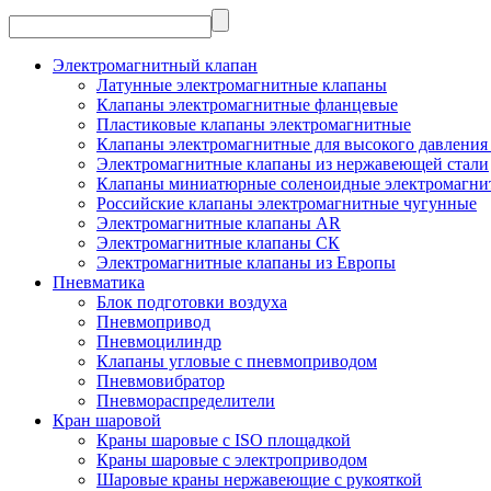
Электромагнитный клапан
Латунные электромагнитные клапаны
Клапаны электромагнитные фланцевые
Пластиковые клапаны электромагнитные
Клапаны электромагнитные для высокого давления 
Электромагнитные клапаны из нержавеющей стали
Клапаны миниатюрные соленоидные электромагни
Российские клапаны электромагнитные чугунные
Электромагнитные клапаны AR
Электромагнитные клапаны СК
Электромагнитные клапаны из Европы
Пневматика
Блок подготовки воздуха
Пневмопривод
Пневмоцилиндр
Клапаны угловые с пневмоприводом
Пневмовибратор
Пневмораспределители
Кран шаровой
Краны шаровые с ISO площадкой
Краны шаровые с электроприводом
Шаровые краны нержавеющие с рукояткой