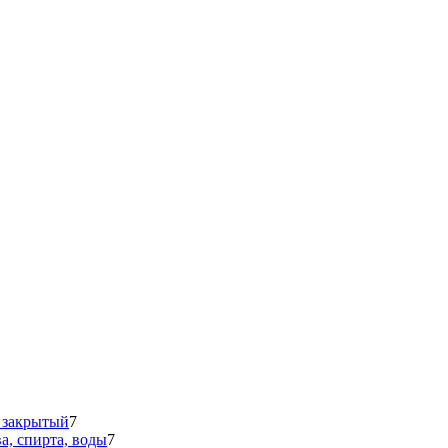
 закрытый
7
а, спирта, воды
7