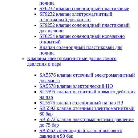
полива
SF6232 клапан соленоидный пластиковые
SF9232 клапан электромагнитный
пластиковый для кислот
SF9252 клапан соленоидный пластиковый
для щелочи
SF6254 клапан соленоидный нормально
открытый
Клапан соленоидный пластиковый для
полива
Клапаны электромагнитные для высокого
давления и пара
SA5576 клапан отсечный электромагнитный
для масла
SA5578 клапан электрический НО
SL5595 клапан магнитный прямого действия
на пар
SL5575 клапан соленоидный на пар НЗ
SB5592 клапан отсечный электромагнитный
60 бар
SB5572 клапан электромагнитный давление
до 75 бар
SB5562 соленоидный клапан высокого
давления 90 бар