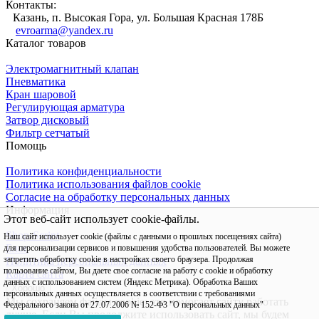
Контакты:
Казань, п. Высокая Гора, ул. Большая Красная 178Б
evroarma@yandex.ru
Каталог товаров
Электромагнитный клапан
Пневматика
Кран шаровой
Регулирующая арматура
Затвор дисковый
Фильтр сетчатый
Помощь
Политика конфиденциальности
Политика использования файлов cookie
Согласие на обработку персональных данных
Информация
Этот веб-сайт использует cookie-файлы.
Shop-Script
Наш сайт использует cookie (файлы с данными о прошлых посещениях сайта)
Блог
для персонализации сервисов и повышения удобства пользователей. Вы можете
запретить обработку cookie в настройках своего браузера. Продолжая
Политика персональных данных
пользование сайтом, Вы даете свое согласие на работу с cookie и обработку
Карта сайта
данных с использованием систем (Яндекс Метрика). Обработка Ваших
Хорошо
персональных данных осуществляется в соответствии с требованиями
Мы сохраняем файлы cookie: это помогает сайту работать
Федерального закона от 27.07.2006 № 152-Ф3 "О персональных данных"
лучше. Если Вы продолжите использовать сайт, мы будем