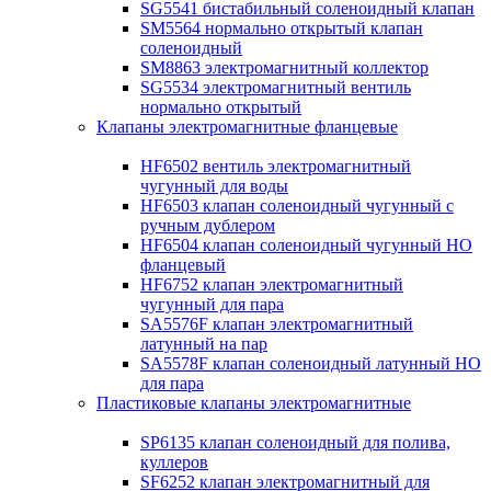
SG5541 бистабильный соленоидный клапан
SM5564 нормально открытый клапан
соленоидный
SM8863 электромагнитный коллектор
SG5534 электромагнитный вентиль
нормально открытый
Клапаны электромагнитные фланцевые
HF6502 вентиль электромагнитный
чугунный для воды
HF6503 клапан соленоидный чугунный с
ручным дублером
HF6504 клапан соленоидный чугунный НО
фланцевый
HF6752 клапан электромагнитный
чугунный для пара
SA5576F клапан электромагнитный
латунный на пар
SA5578F клапан соленоидный латунный НО
для пара
Пластиковые клапаны электромагнитные
SP6135 клапан соленоидный для полива,
куллеров
SF6252 клапан электромагнитный для