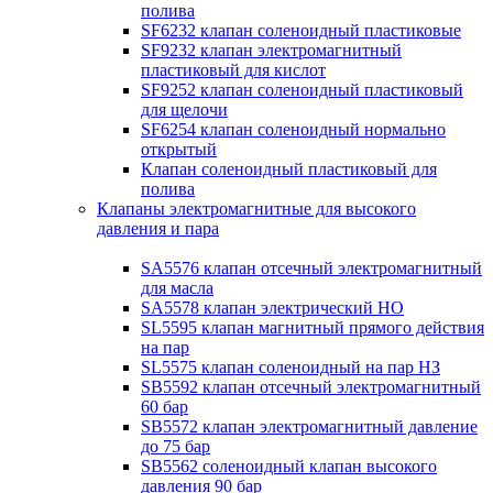
полива
SF6232 клапан соленоидный пластиковые
SF9232 клапан электромагнитный
пластиковый для кислот
SF9252 клапан соленоидный пластиковый
для щелочи
SF6254 клапан соленоидный нормально
открытый
Клапан соленоидный пластиковый для
полива
Клапаны электромагнитные для высокого
давления и пара
SA5576 клапан отсечный электромагнитный
для масла
SA5578 клапан электрический НО
SL5595 клапан магнитный прямого действия
на пар
SL5575 клапан соленоидный на пар НЗ
SB5592 клапан отсечный электромагнитный
60 бар
SB5572 клапан электромагнитный давление
до 75 бар
SB5562 соленоидный клапан высокого
давления 90 бар