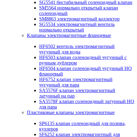
SG5541 бистабильный соленоидный клапан
SM5564 нормально открытый клапан
соленоидный
SM8863 электромагнитный коллектор
SG5534 электромагнитный вентиль
нормально открытый
Клапаны электромагнитные фланцевые
HF6502 вентиль электромагнитный
чугунный для воды
HF6503 клапан соленоидный чугунный с
ручным дублером
HF6504 клапан соленоидный чугунный НО
фланцевый
HF6752 клапан электромагнитный
чугунный для пара
SA5576F клапан электромагнитный
латунный на пар
SA5578F клапан соленоидный латунный НО
для пара
Пластиковые клапаны электромагнитные
SP6135 клапан соленоидный для полива,
куллеров
SF6252 клапан электромагнитный для