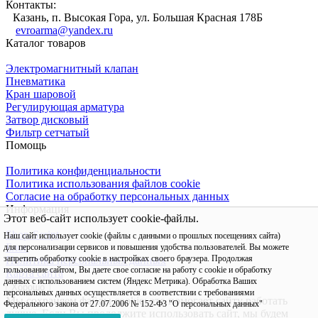
Контакты:
Казань, п. Высокая Гора, ул. Большая Красная 178Б
evroarma@yandex.ru
Каталог товаров
Электромагнитный клапан
Пневматика
Кран шаровой
Регулирующая арматура
Затвор дисковый
Фильтр сетчатый
Помощь
Политика конфиденциальности
Политика использования файлов cookie
Согласие на обработку персональных данных
Информация
Этот веб-сайт использует cookie-файлы.
Shop-Script
Наш сайт использует cookie (файлы с данными о прошлых посещениях сайта)
Блог
для персонализации сервисов и повышения удобства пользователей. Вы можете
запретить обработку cookie в настройках своего браузера. Продолжая
Политика персональных данных
пользование сайтом, Вы даете свое согласие на работу с cookie и обработку
Карта сайта
данных с использованием систем (Яндекс Метрика). Обработка Ваших
Хорошо
персональных данных осуществляется в соответствии с требованиями
Мы сохраняем файлы cookie: это помогает сайту работать
Федерального закона от 27.07.2006 № 152-Ф3 "О персональных данных"
лучше. Если Вы продолжите использовать сайт, мы будем