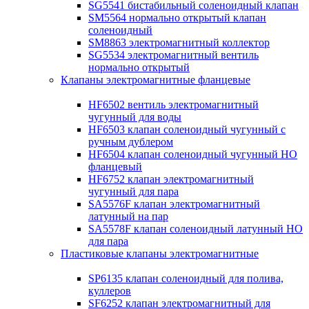
SG5541 бистабильный соленоидный клапан
SM5564 нормально открытый клапан
соленоидный
SM8863 электромагнитный коллектор
SG5534 электромагнитный вентиль
нормально открытый
Клапаны электромагнитные фланцевые
HF6502 вентиль электромагнитный
чугунный для воды
HF6503 клапан соленоидный чугунный с
ручным дублером
HF6504 клапан соленоидный чугунный НО
фланцевый
HF6752 клапан электромагнитный
чугунный для пара
SA5576F клапан электромагнитный
латунный на пар
SA5578F клапан соленоидный латунный НО
для пара
Пластиковые клапаны электромагнитные
SP6135 клапан соленоидный для полива,
куллеров
SF6252 клапан электромагнитный для