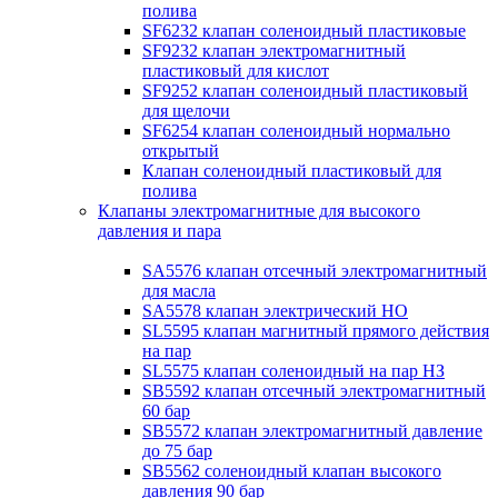
полива
SF6232 клапан соленоидный пластиковые
SF9232 клапан электромагнитный
пластиковый для кислот
SF9252 клапан соленоидный пластиковый
для щелочи
SF6254 клапан соленоидный нормально
открытый
Клапан соленоидный пластиковый для
полива
Клапаны электромагнитные для высокого
давления и пара
SA5576 клапан отсечный электромагнитный
для масла
SA5578 клапан электрический НО
SL5595 клапан магнитный прямого действия
на пар
SL5575 клапан соленоидный на пар НЗ
SB5592 клапан отсечный электромагнитный
60 бар
SB5572 клапан электромагнитный давление
до 75 бар
SB5562 соленоидный клапан высокого
давления 90 бар