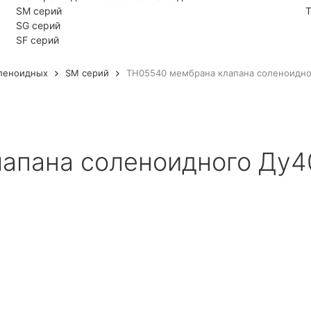
SM серий
Т
SG серий
SF серий
леноидных
SM серий
TH05540 мембрана клапана соленоидно
апана соленоидного Ду4