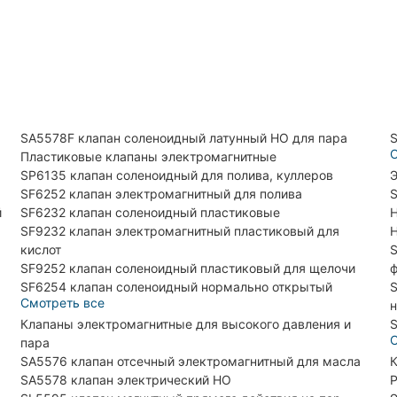
SA5578F клапан соленоидный латунный НО для пара
S
С
Пластиковые клапаны электромагнитные
SP6135 клапан соленоидный для полива, куллеров
Э
SF6252 клапан электромагнитный для полива
S
й
SF6232 клапан соленоидный пластиковые
H
SF9232 клапан электромагнитный пластиковый для
H
кислот
S
SF9252 клапан соленоидный пластиковый для щелочи
SF6254 клапан соленоидный нормально открытый
S
Смотреть все
н
Клапаны электромагнитные для высокого давления и
S
С
пара
SA5576 клапан отсечный электромагнитный для масла
К
SA5578 клапан электрический НО
Р