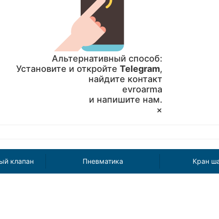
Альтернативный способ:
Установите и откройте
Telegram
,
найдите контакт
evroarma
и напишите нам.
×
ый клапан
Пневматика
Кран ш