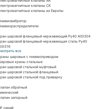
лектромагнитные клапаны AR
лектромагнитные клапаны СК
лектромагнитные клапаны из Европы
невмовибратор
невмораспределители
ран шаровой фланцевый нержавеющий Ру40 AISI304
ран шаровой фланцевый нержавеющая сталь Ру40
ISI316
мотреть все
раны шаровые с пневмоприводом
аровые краны стальные
ран шаровой стальной муфтовый
ран шаровой стальной фланцевый
ран шаровой стальной под приварку
лапан обратный
имический
лапан запорный
F серий