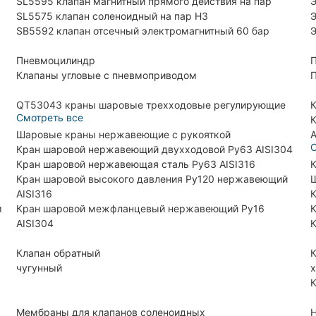
SL5595 клапан магнитный прямого действия на пар
Э
SL5575 клапан соленоидный на пар НЗ
Э
SB5592 клапан отсечный электромагнитный 60 бар
Э
Пневмоцилиндр
П
Клапаны угловые с пневмоприводом
П
QT53043 краны шаровые трехходовые регулирующие
К
Смотреть все
К
Шаровые краны нержавеющие с рукояткой
A
С
Кран шаровой нержавеющий двухходовой Ру63 AISI304
Кран шаровой нержавеющая сталь Ру63 AISI316
К
Кран шаровой высокого давления Ру120 нержавеющий
Ш
AISI316
К
м
Кран шаровой межфланцевый нержавеющий Ру16
К
AISI304
К
Клапан обратный
К
чугунный
х
К
Мембраны для клапанов соленоидных
H