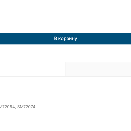
В корзину
SM72054, SM72074