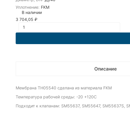
Уплотнение:
FKM
В наличии
3 704,05
₽
Описание
Мембрана TH05540 сделана из материала FKM
Температура рабочей среды: -20 +120С
Подходит к клапанам: SM55637, SM55647, SM55637S, 