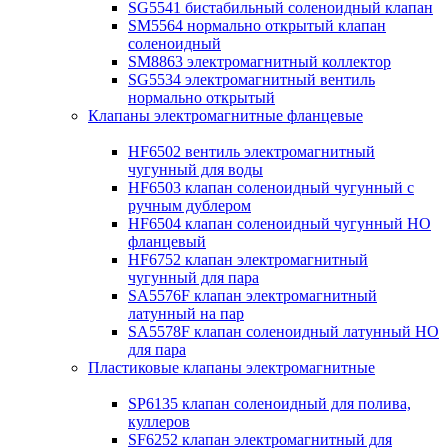
SG5541 бистабильный соленоидный клапан
SM5564 нормально открытый клапан
соленоидный
SM8863 электромагнитный коллектор
SG5534 электромагнитный вентиль
нормально открытый
Клапаны электромагнитные фланцевые
HF6502 вентиль электромагнитный
чугунный для воды
HF6503 клапан соленоидный чугунный с
ручным дублером
HF6504 клапан соленоидный чугунный НО
фланцевый
HF6752 клапан электромагнитный
чугунный для пара
SA5576F клапан электромагнитный
латунный на пар
SA5578F клапан соленоидный латунный НО
для пара
Пластиковые клапаны электромагнитные
SP6135 клапан соленоидный для полива,
куллеров
SF6252 клапан электромагнитный для