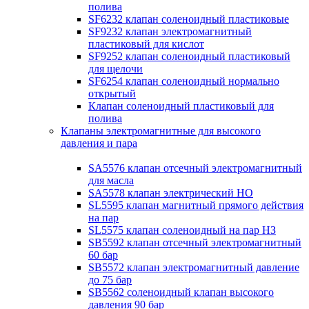
полива
SF6232 клапан соленоидный пластиковые
SF9232 клапан электромагнитный
пластиковый для кислот
SF9252 клапан соленоидный пластиковый
для щелочи
SF6254 клапан соленоидный нормально
открытый
Клапан соленоидный пластиковый для
полива
Клапаны электромагнитные для высокого
давления и пара
SA5576 клапан отсечный электромагнитный
для масла
SA5578 клапан электрический НО
SL5595 клапан магнитный прямого действия
на пар
SL5575 клапан соленоидный на пар НЗ
SB5592 клапан отсечный электромагнитный
60 бар
SB5572 клапан электромагнитный давление
до 75 бар
SB5562 соленоидный клапан высокого
давления 90 бар