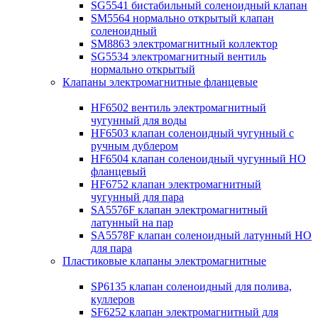
SG5541 бистабильный соленоидный клапан
SM5564 нормально открытый клапан
соленоидный
SM8863 электромагнитный коллектор
SG5534 электромагнитный вентиль
нормально открытый
Клапаны электромагнитные фланцевые
HF6502 вентиль электромагнитный
чугунный для воды
HF6503 клапан соленоидный чугунный с
ручным дублером
HF6504 клапан соленоидный чугунный НО
фланцевый
HF6752 клапан электромагнитный
чугунный для пара
SA5576F клапан электромагнитный
латунный на пар
SA5578F клапан соленоидный латунный НО
для пара
Пластиковые клапаны электромагнитные
SP6135 клапан соленоидный для полива,
куллеров
SF6252 клапан электромагнитный для