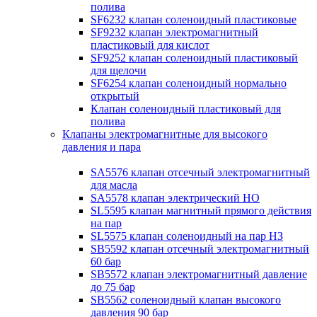
полива
SF6232 клапан соленоидный пластиковые
SF9232 клапан электромагнитный
пластиковый для кислот
SF9252 клапан соленоидный пластиковый
для щелочи
SF6254 клапан соленоидный нормально
открытый
Клапан соленоидный пластиковый для
полива
Клапаны электромагнитные для высокого
давления и пара
SA5576 клапан отсечный электромагнитный
для масла
SA5578 клапан электрический НО
SL5595 клапан магнитный прямого действия
на пар
SL5575 клапан соленоидный на пар НЗ
SB5592 клапан отсечный электромагнитный
60 бар
SB5572 клапан электромагнитный давление
до 75 бар
SB5562 соленоидный клапан высокого
давления 90 бар