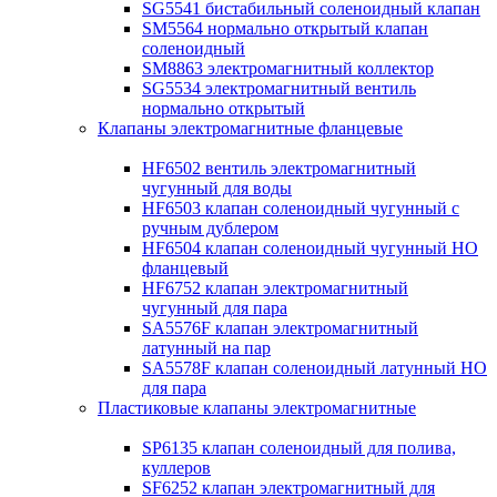
SG5541 бистабильный соленоидный клапан
SM5564 нормально открытый клапан
соленоидный
SM8863 электромагнитный коллектор
SG5534 электромагнитный вентиль
нормально открытый
Клапаны электромагнитные фланцевые
HF6502 вентиль электромагнитный
чугунный для воды
HF6503 клапан соленоидный чугунный с
ручным дублером
HF6504 клапан соленоидный чугунный НО
фланцевый
HF6752 клапан электромагнитный
чугунный для пара
SA5576F клапан электромагнитный
латунный на пар
SA5578F клапан соленоидный латунный НО
для пара
Пластиковые клапаны электромагнитные
SP6135 клапан соленоидный для полива,
куллеров
SF6252 клапан электромагнитный для