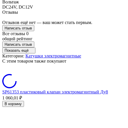
Вольтаж
DC24V, DC12V
Отзывы
Отзывов ещё нет — ваш может стать первым.
Написать отзыв
Все отзывы
0
общий рейтинг
Написать отзыв
Показать ещё
Категории:
Катушки электромагнитные
C этим товаром также покупают
SP61353 пластиковый клапан электромагнитный Ду8
S
1 060,01
₽
1
В корзину