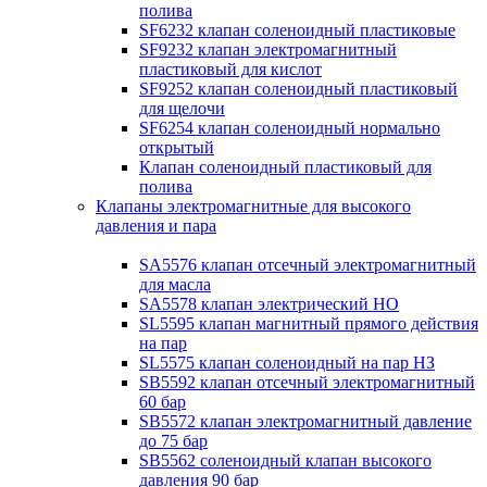
полива
SF6232 клапан соленоидный пластиковые
SF9232 клапан электромагнитный
пластиковый для кислот
SF9252 клапан соленоидный пластиковый
для щелочи
SF6254 клапан соленоидный нормально
открытый
Клапан соленоидный пластиковый для
полива
Клапаны электромагнитные для высокого
давления и пара
SA5576 клапан отсечный электромагнитный
для масла
SA5578 клапан электрический НО
SL5595 клапан магнитный прямого действия
на пар
SL5575 клапан соленоидный на пар НЗ
SB5592 клапан отсечный электромагнитный
60 бар
SB5572 клапан электромагнитный давление
до 75 бар
SB5562 соленоидный клапан высокого
давления 90 бар