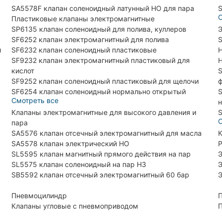
SA5578F клапан соленоидный латунный НО для пара
S
С
Пластиковые клапаны электромагнитные
SP6135 клапан соленоидный для полива, куллеров
Э
SF6252 клапан электромагнитный для полива
S
й
SF6232 клапан соленоидный пластиковые
H
SF9232 клапан электромагнитный пластиковый для
H
кислот
S
SF9252 клапан соленоидный пластиковый для щелочи
SF6254 клапан соленоидный нормально открытый
S
Смотреть все
н
Клапаны электромагнитные для высокого давления и
S
С
пара
SA5576 клапан отсечный электромагнитный для масла
К
SA5578 клапан электрический НО
Р
SL5595 клапан магнитный прямого действия на пар
Э
SL5575 клапан соленоидный на пар НЗ
Э
SB5592 клапан отсечный электромагнитный 60 бар
Э
Пневмоцилиндр
П
Клапаны угловые с пневмоприводом
П