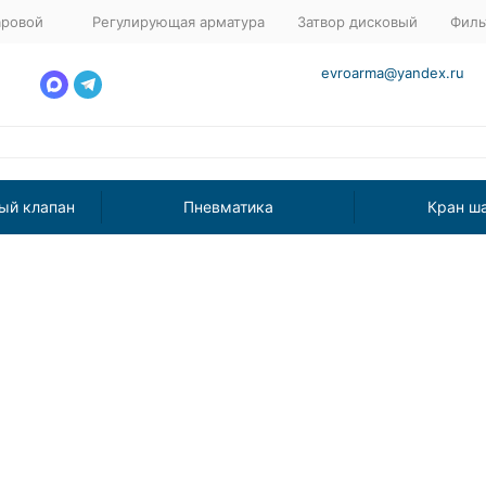
аровой
Регулирующая арматура
Затвор дисковый
Филь
evroarma@yandex.ru
ый клапан
Пневматика
Кран ш