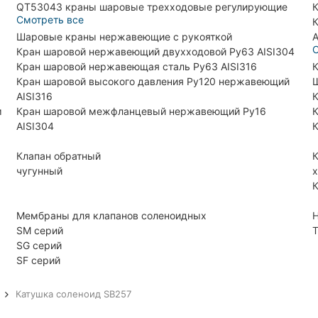
QT53043 краны шаровые трехходовые регулирующие
К
Смотреть все
К
Шаровые краны нержавеющие с рукояткой
A
С
Кран шаровой нержавеющий двухходовой Ру63 AISI304
Кран шаровой нержавеющая сталь Ру63 AISI316
К
Кран шаровой высокого давления Ру120 нержавеющий
Ш
AISI316
К
м
Кран шаровой межфланцевый нержавеющий Ру16
К
AISI304
К
Клапан обратный
К
чугунный
х
К
Мембраны для клапанов соленоидных
H
SM серий
Т
SG серий
SF серий
Катушка соленоид SB257