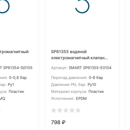
тромагнитный
SP61355 водяной
электромагнитный клапан
Ду2.5
 SP61354-Si0105
Артикул:
SMART SP61355-E0104
ния:
0-0,6 бар
Перепад давления:
0-8 бар
бар:
Ру1
Давление PN, бар:
Ру10
уса:
Пластик
Материал корпуса:
Пластик
MQ
Уплотнение:
EPDM
798
₽