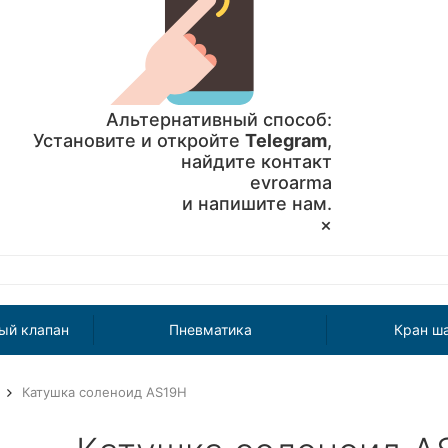
Альтернативный способ:
Установите и откройте
Telegram
,
найдите контакт
evroarma
и напишите нам.
×
ый клапан
Пневматика
Кран ш
Катушка соленоид AS19H