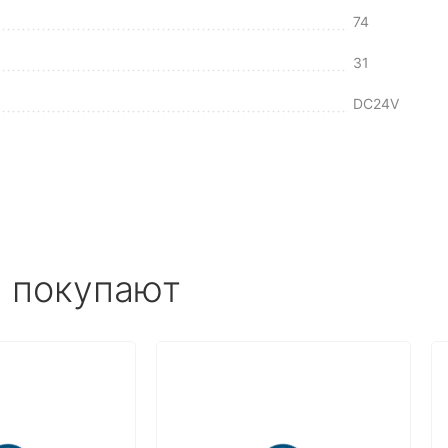
74
31
DC24V
е покупают