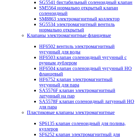
SG5541 бистабильный соленоидный клапан
SM5564 нормально открытый клапан
соленоидный
SM8863 электромагнитный коллектор
SG5534 электромагнитный вентиль
нормально открытый
Клапаны электромагнитные фланцевые
HF6502 вентиль электромагнитный
чугунный для воды
HF6503 клапан соленоидный чугунный с
ручным дублером
HF6504 клапан соленоидный чугунный НО
фланцевый
HF6752 клапан электромагнитный
чугунный для пара
SA5576F клапан электромагнитный
латунный на пар
SA5578F клапан соленоидный латунный НО
для пара
Пластиковые клапаны электромагнитные
SP6135 клапан соленоидный для полива,
куллеров
SF6252 клапан электромагнитный для