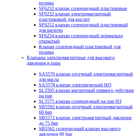
полива
SF6232 клапан соленоидный пластиковые
SF9232 клапан электромагнитный
пластиковый для кислот
SF9252 клапан соленоидный пластиковый
для щелочи
SF6254 клапан соленоидный нормально
открытый
Клапан соленоидный пластиковый для
полива
Клапаны электромагнитные для высокого
давления и пара
SA5576 клапан отсечный электромагнитный
для масла
SA5578 клапан электрический НО
SL5595 клапан магнитный прямого действия
на пар
SL5575 клапан соленоидный на пар НЗ
SB5592 клапан отсечный электромагнитный
60 бар
SB5572 клапан электромагнитный давление
до 75 бар
SB5562 соленоидный клапан высокого
давления 90 бар