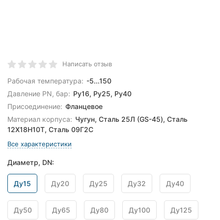
Написать отзыв
Рабочая температура:
-5...150
Давление PN, бар:
Ру16, Ру25, Ру40
Присоединение:
Фланцевое
Материал корпуса:
Чугун, Сталь 25Л (GS-45), Сталь
12Х18Н10Т, Сталь 09Г2С
Все характеристики
Диаметр, DN:
Ду15
Ду20
Ду25
Ду32
Ду40
Ду50
Ду65
Ду80
Ду100
Ду125