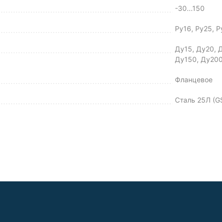
-30...150
Ру16, Ру25, 
Ду15, Ду20, 
Ду150, Ду200
Фланцевое
Сталь 25Л (G