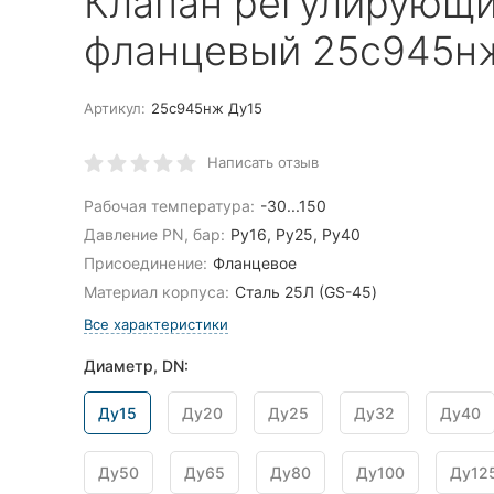
Клапан регулирующ
фланцевый 25с945н
Артикул:
25с945нж Ду15
Написать отзыв
Рабочая температура:
-30...150
Давление PN, бар:
Ру16, Ру25, Ру40
Присоединение:
Фланцевое
Материал корпуса:
Сталь 25Л (GS-45)
Все характеристики
Диаметр, DN:
Ду15
Ду20
Ду25
Ду32
Ду40
Ду50
Ду65
Ду80
Ду100
Ду12