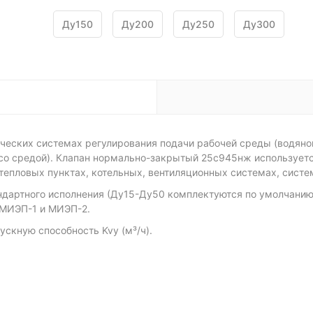
Ду150
Ду200
Ду250
Ду300
ческих системах регулирования подачи рабочей среды (водяного
о средой). Клапан нормально-закрытый 25с945нж используется
 тепловых пунктах, котельных, вентиляционных системах, систе
дартного исполнения (Ду15-Ду50 комплектуются по умолчанию
и МИЭП-1 и МИЭП-2.
скную способность Kvу (м³/ч).