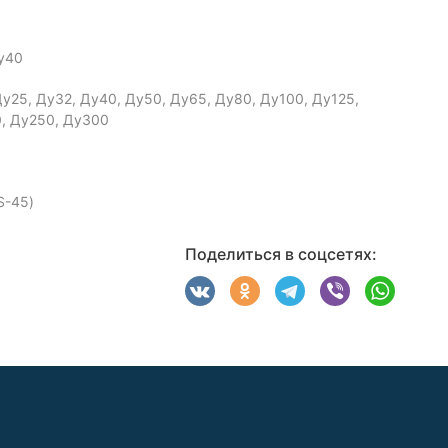
Ру40
Ду25, Ду32, Ду40, Ду50, Ду65, Ду80, Ду100, Ду125,
, Ду250, Ду300
S-45)
Поделиться в соцсетях: