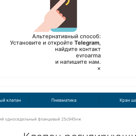
Альтернативный способ:
Установите и откройте
Telegram
,
найдите контакт
evroarma
и напишите нам.
×
ый клапан
Пневматика
Кран ш
ий односедельный фланцевый 25с945нж