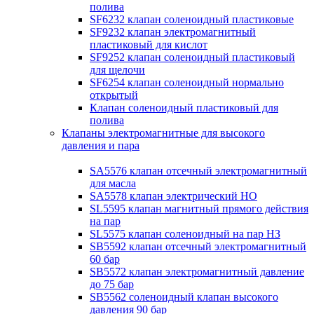
полива
SF6232 клапан соленоидный пластиковые
SF9232 клапан электромагнитный
пластиковый для кислот
SF9252 клапан соленоидный пластиковый
для щелочи
SF6254 клапан соленоидный нормально
открытый
Клапан соленоидный пластиковый для
полива
Клапаны электромагнитные для высокого
давления и пара
SA5576 клапан отсечный электромагнитный
для масла
SA5578 клапан электрический НО
SL5595 клапан магнитный прямого действия
на пар
SL5575 клапан соленоидный на пар НЗ
SB5592 клапан отсечный электромагнитный
60 бар
SB5572 клапан электромагнитный давление
до 75 бар
SB5562 соленоидный клапан высокого
давления 90 бар