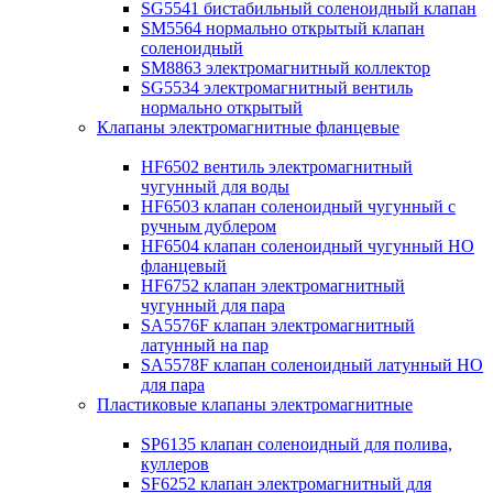
SG5541 бистабильный соленоидный клапан
SM5564 нормально открытый клапан
соленоидный
SM8863 электромагнитный коллектор
SG5534 электромагнитный вентиль
нормально открытый
Клапаны электромагнитные фланцевые
HF6502 вентиль электромагнитный
чугунный для воды
HF6503 клапан соленоидный чугунный с
ручным дублером
HF6504 клапан соленоидный чугунный НО
фланцевый
HF6752 клапан электромагнитный
чугунный для пара
SA5576F клапан электромагнитный
латунный на пар
SA5578F клапан соленоидный латунный НО
для пара
Пластиковые клапаны электромагнитные
SP6135 клапан соленоидный для полива,
куллеров
SF6252 клапан электромагнитный для