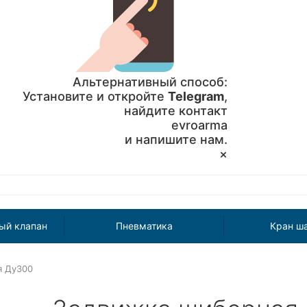
Альтернативный способ:
Установите и откройте
Telegram
,
найдите контакт
evroarma
и напишите нам.
×
ый клапан
Пневматика
Кран ш
я Ду300