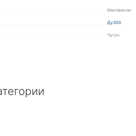
Маховиком
Ду300
Чугун
атегории