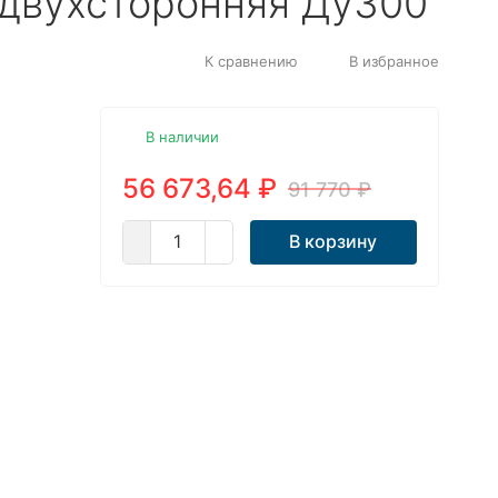
двухсторонняя Ду300
К сравнению
В избранное
В наличии
56 673,64
₽
91 770
₽
В корзину