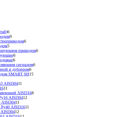
тай)
6
водом
9
ктроприводом
6
одом
5
улирующим приводом
6
ирующие
6
ходовые
6
вляющим сигналом
6
иной и дублером
6
водом SMART SH
15
3 AISI304
11
16
11
жавеющий AISI316
8
у16 AISI304
12
 AISI304
11
 Ру40 AISI316
11
 AISI304
12
63 AISI316
12