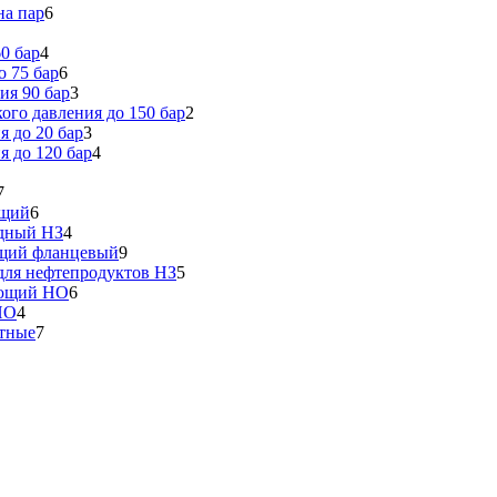
на пар
6
0 бар
4
 75 бар
6
ия 90 бар
3
го давления до 150 бар
2
 до 20 бар
3
 до 120 бар
4
7
ющий
6
идный НЗ
4
ющий фланцевый
9
ля нефтепродуктов НЗ
5
еющий НО
6
НО
4
тные
7