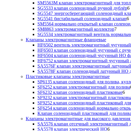
SM5563M клапан электромагнитный для топл
SG5533 клапан соленоидный ручной дублёр
6
SG5547 энергосберегающий соленоидный кл
SG5541 бистабильный соленоидный клапан
6
SM5564 нормально открытый клапан солено
SM8863 электромагнитный коллектор
7
SG5534 электромагнитный вентиль нормальн
Клапаны электромагнитные фланцевые
HF6502 вентиль электромагнитный чугунный
HF6503 клапан соленоидный чугунный с руч
HF6504 клапан соленоидный чугунный НО ф
HF6752 клапан электромагнитный чугунный 
SA5576F клапан электромагнитный латунный
SA5578F клапан соленоидный латунный НО д
Пластиковые клапаны электромагнитные
SP6135 клапан соленоидный для полива, кулл
SF6252 клапан электромагнитный для полива
SF6232 клапан соленоидный пластиковые
6
SF9232 клапан электромагнитный пластиковы
SF9252 клапан соленоидный пластиковый дл
SF6254 клапан соленоидный нормально откр
Клапан соленоидный пластиковый для полив
Клапаны электромагнитные для высокого давления 
SA5576 клапан отсечный электромагнитный д
SA5578 клапан электрический НО
6