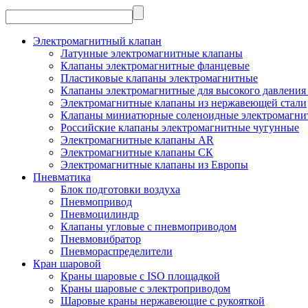
Электромагнитный клапан
Латунные электромагнитные клапаны
Клапаны электромагнитные фланцевые
Пластиковые клапаны электромагнитные
Клапаны электромагнитные для высокого давления 
Электромагнитные клапаны из нержавеющей стали
Клапаны миниатюрные соленоидные электромагни
Российские клапаны электромагнитные чугунные
Электромагнитные клапаны AR
Электромагнитные клапаны СК
Электромагнитные клапаны из Европы
Пневматика
Блок подготовки воздуха
Пневмопривод
Пневмоцилиндр
Клапаны угловые с пневмоприводом
Пневмовибратор
Пневмораспределители
Кран шаровой
Краны шаровые с ISO площадкой
Краны шаровые с электроприводом
Шаровые краны нержавеющие с рукояткой