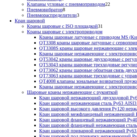
Клапаны угловые с пневмоприводом
22
Пневмовибратор
8
Пневмораспределители
3
Кран шаровой
Краны шаровые с ISO площадкой
31
Краны шаровые с электроприводом
Краны шаровые латунные с приводом MS (Ки
QT3308 краны шаровые латунные с сервопри
QT3308S краны шаровые нержавеющие с эле
Краны шаровые нержавеющие с электроприв
QT53042 краны шаровые двухходовые с рег
QT53043 краны шаровые трехходовые регул
QT73062 краны шаровые обратная связь двух
QT73063 краны шаровые трехходовые с упра
QT4008 клапаны зональные возвратной пруж
Краны шаровые нержавеющие с электропри
Шаровые краны нержавеющие с рукояткой
Кран шаровой нержавеющий двухходовой Ру6
Кран шаровой нержавеющая сталь Ру63 AISI3
Кран шаровой высокого давления Ру120 нер
Кран шаровой межфланцевый нержавеющий Р
Кран шаровой фланцевый нержавеющий Ру40
Кран шаровой фланцевый нержавеющая сталь
Кран шаровой приварной нержавеющий Ру63
Кран шаровой под приварку нержавеющий Ру