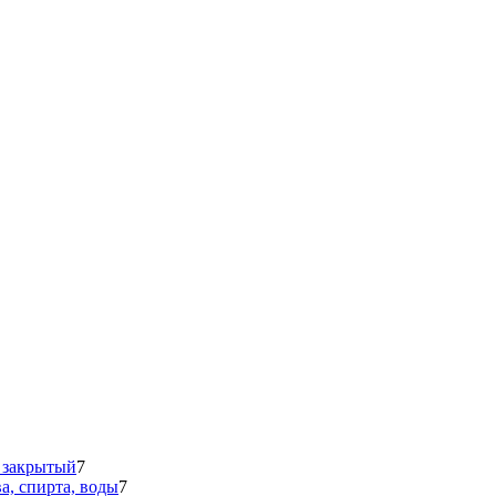
 закрытый
7
а, спирта, воды
7