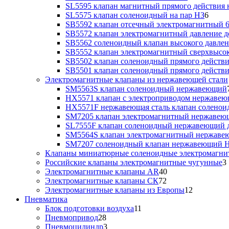
SL5595 клапан магнитный прямого действия 
SL5575 клапан соленоидный на пар НЗ
6
SB5592 клапан отсечный электромагнитный 6
SB5572 клапан электромагнитный давление до
SB5562 соленоидный клапан высокого давлен
SB5552 клапан электромагнитный сверхвысоко
SB5502 клапан соленоидный прямого действия
SB5501 клапан соленоидный прямого действия
Электромагнитные клапаны из нержавеющей стали
SM5563S клапан соленоидный нержавеющий
HX5571 клапан с электроприводом нержаве
HX5571F нержавеющая сталь клапан солено
SM7205 клапан электромагнитный нержаве
SL7555F клапан соленоидный нержавеющий д
SM5564S клапан электромагнитный нержав
SM7207 соленоидный клапан нержавеющий 
Клапаны миниатюрные соленоидные электромагни
Российские клапаны электромагнитные чугунные
3
Электромагнитные клапаны AR
40
Электромагнитные клапаны СК
72
Электромагнитные клапаны из Европы
12
Пневматика
Блок подготовки воздуха
11
Пневмопривод
28
Пневмоцилиндр
3