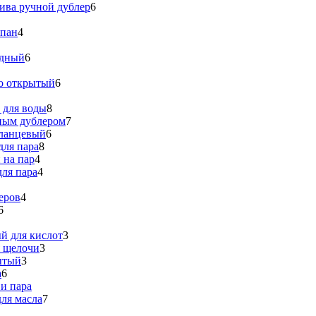
ива ручной дублер
6
апан
4
идный
6
о открытый
6
 для воды
8
ным дублером
7
ланцевый
6
для пара
8
 на пар
4
ля пара
4
еров
4
6
й для кислот
3
я щелочи
3
ытый
3
а
6
и пара
ля масла
7