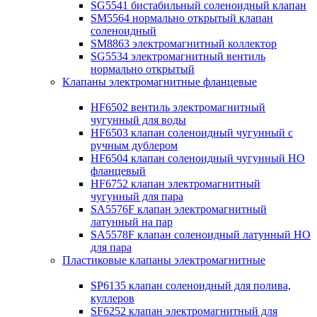
SG5541 бистабильный соленоидный клапан
SM5564 нормально открытый клапан
соленоидный
SM8863 электромагнитный коллектор
SG5534 электромагнитный вентиль
нормально открытый
Клапаны электромагнитные фланцевые
HF6502 вентиль электромагнитный
чугунный для воды
HF6503 клапан соленоидный чугунный с
ручным дублером
HF6504 клапан соленоидный чугунный НО
фланцевый
HF6752 клапан электромагнитный
чугунный для пара
SA5576F клапан электромагнитный
латунный на пар
SA5578F клапан соленоидный латунный НО
для пара
Пластиковые клапаны электромагнитные
SP6135 клапан соленоидный для полива,
куллеров
SF6252 клапан электромагнитный для