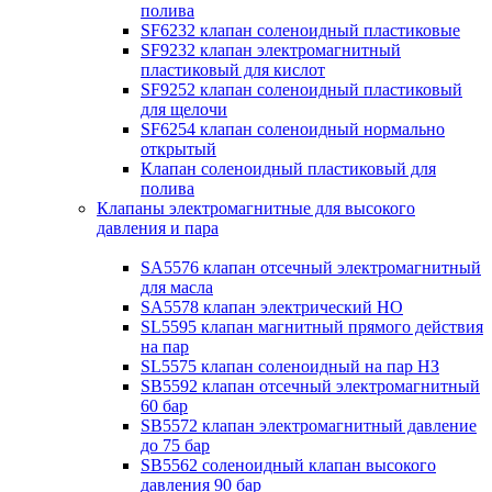
полива
SF6232 клапан соленоидный пластиковые
SF9232 клапан электромагнитный
пластиковый для кислот
SF9252 клапан соленоидный пластиковый
для щелочи
SF6254 клапан соленоидный нормально
открытый
Клапан соленоидный пластиковый для
полива
Клапаны электромагнитные для высокого
давления и пара
SA5576 клапан отсечный электромагнитный
для масла
SA5578 клапан электрический НО
SL5595 клапан магнитный прямого действия
на пар
SL5575 клапан соленоидный на пар НЗ
SB5592 клапан отсечный электромагнитный
60 бар
SB5572 клапан электромагнитный давление
до 75 бар
SB5562 соленоидный клапан высокого
давления 90 бар