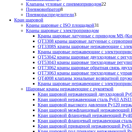
Клапаны угловые с пневмоприводом
22
Пневмовибратор
8
Пневмораспределители
3
Кран шаровой
Краны шаровые с ISO площадкой
31
Краны шаровые с электроприводом
Краны шаровые латунные с приводом MS (Ки
QT3308 краны шаровые латунные с сервопри
QT3308S краны шаровые нержавеющие с эле
Краны шаровые нержавеющие с электроприв
QT53042 краны шаровые двухходовые с рег
QT53043 краны шаровые трехходовые регул
QT73062 краны шаровые обратная связь двух
QT73063 краны шаровые трехходовые с упра
QT4008 клапаны зональные возвратной пруж
Краны шаровые нержавеющие с электропри
Шаровые краны нержавеющие с рукояткой
Кран шаровой нержавеющий двухходовой Ру6
Кран шаровой нержавеющая сталь Ру63 AISI3
Кран шаровой высокого давления Ру120 нер
Кран шаровой межфланцевый нержавеющий Р
Кран шаровой фланцевый нержавеющий Ру40
Кран шаровой фланцевый нержавеющая сталь
Кран шаровой приварной нержавеющий Ру63
Кран шаровой под приварку нержавеющий Ру