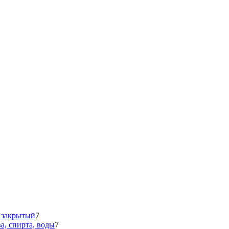
 закрытый
7
а, спирта, воды
7