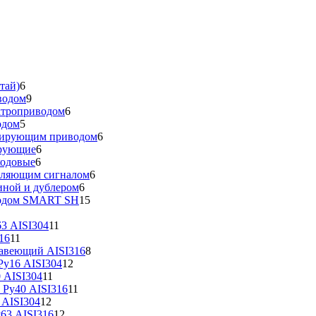
тай)
6
водом
9
ктроприводом
6
одом
5
улирующим приводом
6
ирующие
6
ходовые
6
вляющим сигналом
6
иной и дублером
6
водом SMART SH
15
3 AISI304
11
16
11
жавеющий AISI316
8
у16 AISI304
12
 AISI304
11
 Ру40 AISI316
11
 AISI304
12
63 AISI316
12