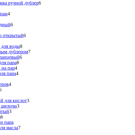
ива ручной дублер
6
апан
4
идный
6
о открытый
6
 для воды
8
ным дублером
7
ланцевый
6
для пара
8
 на пар
4
ля пара
4
еров
4
6
й для кислот
3
я щелочи
3
ытый
3
а
6
и пара
ля масла
7