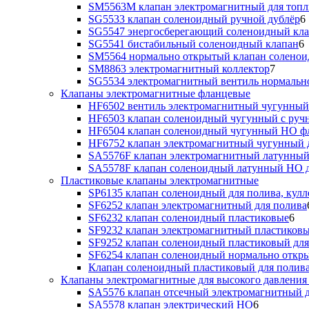
SM5563M клапан электромагнитный для топл
SG5533 клапан соленоидный ручной дублёр
6
SG5547 энергосберегающий соленоидный кл
SG5541 бистабильный соленоидный клапан
6
SM5564 нормально открытый клапан солено
SM8863 электромагнитный коллектор
7
SG5534 электромагнитный вентиль нормальн
Клапаны электромагнитные фланцевые
HF6502 вентиль электромагнитный чугунный
HF6503 клапан соленоидный чугунный с руч
HF6504 клапан соленоидный чугунный НО ф
HF6752 клапан электромагнитный чугунный 
SA5576F клапан электромагнитный латунный
SA5578F клапан соленоидный латунный НО д
Пластиковые клапаны электромагнитные
SP6135 клапан соленоидный для полива, кулл
SF6252 клапан электромагнитный для полива
SF6232 клапан соленоидный пластиковые
6
SF9232 клапан электромагнитный пластиковы
SF9252 клапан соленоидный пластиковый дл
SF6254 клапан соленоидный нормально откр
Клапан соленоидный пластиковый для полив
Клапаны электромагнитные для высокого давления 
SA5576 клапан отсечный электромагнитный д
SA5578 клапан электрический НО
6