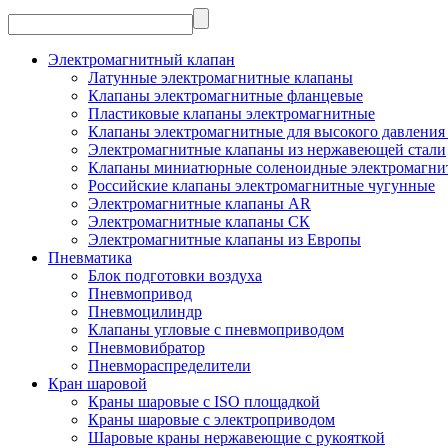
Электромагнитный клапан
Латунные электромагнитные клапаны
Клапаны электромагнитные фланцевые
Пластиковые клапаны электромагнитные
Клапаны электромагнитные для высокого давления 
Электромагнитные клапаны из нержавеющей стали
Клапаны миниатюрные соленоидные электромагни
Российские клапаны электромагнитные чугунные
Электромагнитные клапаны AR
Электромагнитные клапаны СК
Электромагнитные клапаны из Европы
Пневматика
Блок подготовки воздуха
Пневмопривод
Пневмоцилиндр
Клапаны угловые с пневмоприводом
Пневмовибратор
Пневмораспределители
Кран шаровой
Краны шаровые с ISO площадкой
Краны шаровые с электроприводом
Шаровые краны нержавеющие с рукояткой