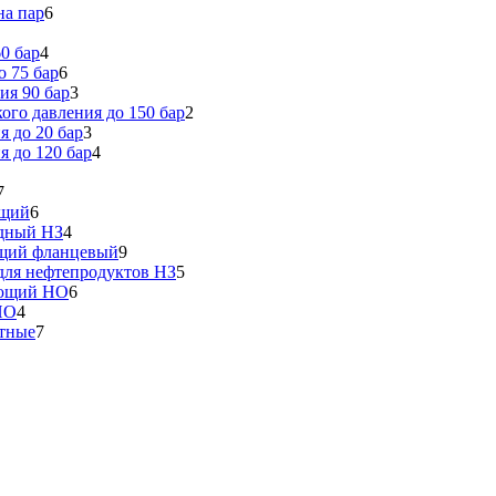
на пар
6
0 бар
4
 75 бар
6
ия 90 бар
3
го давления до 150 бар
2
 до 20 бар
3
 до 120 бар
4
7
ющий
6
идный НЗ
4
ющий фланцевый
9
ля нефтепродуктов НЗ
5
еющий НО
6
НО
4
тные
7