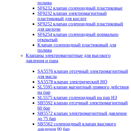
полива
SF6232 клапан соленоидный пластиковые
SF9232 клапан электромагнитный
пластиковый для кислот
SF9252 клапан соленоидный пластиковый
для щелочи
SF6254 клапан соленоидный нормально
открытый
Клапан соленоидный пластиковый для
полива
Клапаны электромагнитные для высокого
давления и пара
SA5576 клапан отсечный электромагнитный
для масла
SA5578 клапан электрический НО
SL5595 клапан магнитный прямого действия
на пар
SL5575 клапан соленоидный на пар НЗ
SB5592 клапан отсечный электромагнитный
60 бар
SB5572 клапан электромагнитный давление
до 75 бар
SB5562 соленоидный клапан высокого
давления 90 бар