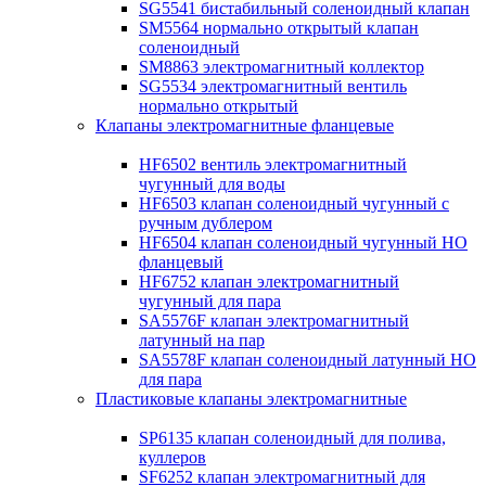
SG5541 бистабильный соленоидный клапан
SM5564 нормально открытый клапан
соленоидный
SM8863 электромагнитный коллектор
SG5534 электромагнитный вентиль
нормально открытый
Клапаны электромагнитные фланцевые
HF6502 вентиль электромагнитный
чугунный для воды
HF6503 клапан соленоидный чугунный с
ручным дублером
HF6504 клапан соленоидный чугунный НО
фланцевый
HF6752 клапан электромагнитный
чугунный для пара
SA5576F клапан электромагнитный
латунный на пар
SA5578F клапан соленоидный латунный НО
для пара
Пластиковые клапаны электромагнитные
SP6135 клапан соленоидный для полива,
куллеров
SF6252 клапан электромагнитный для