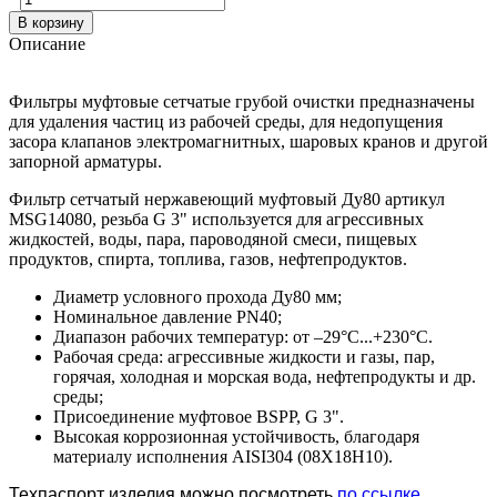
В корзину
Описание
Фильтры муфтовые сетчатые грубой очистки предназначены
для удаления частиц из рабочей среды, для недопущения
засора клапанов электромагнитных, шаровых кранов и другой
запорной арматуры.
Фильтр сетчатый нержавеющий муфтовый Ду80 артикул
MSG14080, резьба G 3" используется для агрессивных
жидкостей, воды, пара, пароводяной смеси, пищевых
продуктов, спирта, топлива, газов, нефтепродуктов.
Диаметр условного прохода Ду80 мм;
Номинальное давление PN40;
Диапазон рабочих температур: от –29°C...+230°C.
Рабочая среда: агрессивные жидкости и газы, пар,
горячая, холодная и морская вода, нефтепродукты и др.
среды;
Присоединение муфтовое BSPP, G 3".
Высокая коррозионная устойчивость, благодаря
материалу исполнения AISI304 (08Х18Н10).
Техпаспорт изделия можно посмотреть
по ссылке
.