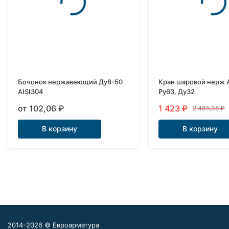
Бочонок нержавеющий Ду8-50
Кран шаровой нерж A
AISI304
Ру63, Ду32
от 102,06
₽
1 423
₽
2 485,35
₽
В корзину
В корзину
2014-2026 © Евроарматура