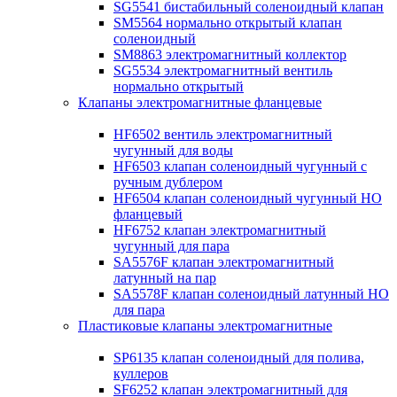
SG5541 бистабильный соленоидный клапан
SM5564 нормально открытый клапан
соленоидный
SM8863 электромагнитный коллектор
SG5534 электромагнитный вентиль
нормально открытый
Клапаны электромагнитные фланцевые
HF6502 вентиль электромагнитный
чугунный для воды
HF6503 клапан соленоидный чугунный с
ручным дублером
HF6504 клапан соленоидный чугунный НО
фланцевый
HF6752 клапан электромагнитный
чугунный для пара
SA5576F клапан электромагнитный
латунный на пар
SA5578F клапан соленоидный латунный НО
для пара
Пластиковые клапаны электромагнитные
SP6135 клапан соленоидный для полива,
куллеров
SF6252 клапан электромагнитный для