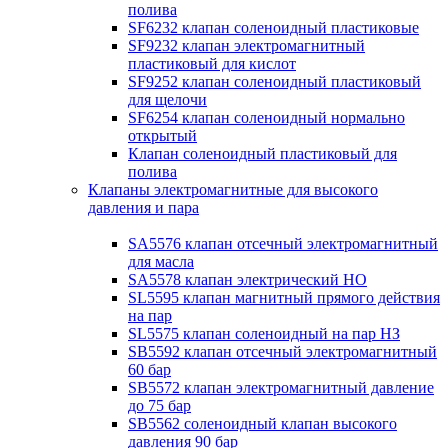
полива
SF6232 клапан соленоидный пластиковые
SF9232 клапан электромагнитный
пластиковый для кислот
SF9252 клапан соленоидный пластиковый
для щелочи
SF6254 клапан соленоидный нормально
открытый
Клапан соленоидный пластиковый для
полива
Клапаны электромагнитные для высокого
давления и пара
SA5576 клапан отсечный электромагнитный
для масла
SA5578 клапан электрический НО
SL5595 клапан магнитный прямого действия
на пар
SL5575 клапан соленоидный на пар НЗ
SB5592 клапан отсечный электромагнитный
60 бар
SB5572 клапан электромагнитный давление
до 75 бар
SB5562 соленоидный клапан высокого
давления 90 бар