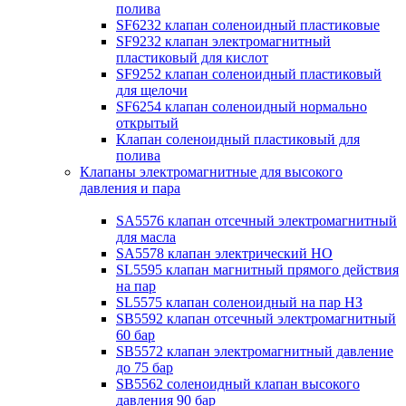
полива
SF6232 клапан соленоидный пластиковые
SF9232 клапан электромагнитный
пластиковый для кислот
SF9252 клапан соленоидный пластиковый
для щелочи
SF6254 клапан соленоидный нормально
открытый
Клапан соленоидный пластиковый для
полива
Клапаны электромагнитные для высокого
давления и пара
SA5576 клапан отсечный электромагнитный
для масла
SA5578 клапан электрический НО
SL5595 клапан магнитный прямого действия
на пар
SL5575 клапан соленоидный на пар НЗ
SB5592 клапан отсечный электромагнитный
60 бар
SB5572 клапан электромагнитный давление
до 75 бар
SB5562 соленоидный клапан высокого
давления 90 бар