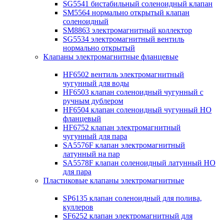
SG5541 бистабильный соленоидный клапан
SM5564 нормально открытый клапан
соленоидный
SM8863 электромагнитный коллектор
SG5534 электромагнитный вентиль
нормально открытый
Клапаны электромагнитные фланцевые
HF6502 вентиль электромагнитный
чугунный для воды
HF6503 клапан соленоидный чугунный с
ручным дублером
HF6504 клапан соленоидный чугунный НО
фланцевый
HF6752 клапан электромагнитный
чугунный для пара
SA5576F клапан электромагнитный
латунный на пар
SA5578F клапан соленоидный латунный НО
для пара
Пластиковые клапаны электромагнитные
SP6135 клапан соленоидный для полива,
куллеров
SF6252 клапан электромагнитный для