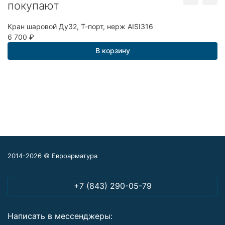
покупают
Кран шаровой Ду32, Т-порт, нерж AISI316
К
6 700
₽
1
В корзину
2014-2026 © Евроарматура
+7 (843) 290-05-79
Написать в мессенджеры: