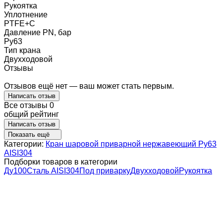
Рукоятка
Уплотнение
PTFE+C
Давление PN, бар
Ру63
Тип крана
Двухходовой
Отзывы
Отзывов ещё нет — ваш может стать первым.
Написать отзыв
Все отзывы
0
общий рейтинг
Написать отзыв
Показать ещё
Категории:
Кран шаровой приварной нержавеющий Ру63
AISI304
Подборки товаров в категории
Ду100
Сталь AISI304
Под приварку
Двухходовой
Рукоятка