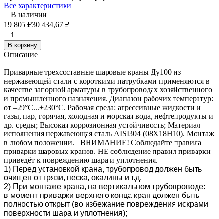
Все характеристики
В наличии
19 805
₽
30 434,67
₽
В корзину
Описание
Приварные трехсоставные шаровые краны Ду100 из
нержавеющей стали с короткими патрубками применяются в
качестве запорной арматуры в трубопроводах хозяйственного
и промышленного назначения. Диапазон рабочих температур:
от –29°C...+230°C. Рабочая среда: агрессивные жидкости и
газы, пар, горячая, холодная и морская вода, нефтепродукты и
др. среды; Высокая коррозионная устойчивость; Материал
исполнения нержавеющая сталь AISI304 (08Х18Н10). Монтаж
в любом положении. ВНИМАНИЕ! Соблюдайте правила
приварки шаровых кранов. НЕ соблюдение правил приварки
приведёт к повреждению шара и уплотнения.
1) Перед установкой крана, трубопровод должен быть
очищен от грязи, песка, окалины и т.д.
2) При монтаже крана, на вертикальном трубопроводе:
в момент приварки верхнего конца кран должен быть
полностью открыт (во избежание повреждения искрами
поверхности шара и уплотнения);