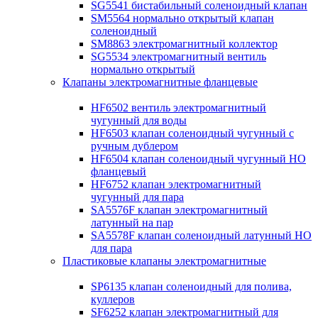
SG5541 бистабильный соленоидный клапан
SM5564 нормально открытый клапан
соленоидный
SM8863 электромагнитный коллектор
SG5534 электромагнитный вентиль
нормально открытый
Клапаны электромагнитные фланцевые
HF6502 вентиль электромагнитный
чугунный для воды
HF6503 клапан соленоидный чугунный с
ручным дублером
HF6504 клапан соленоидный чугунный НО
фланцевый
HF6752 клапан электромагнитный
чугунный для пара
SA5576F клапан электромагнитный
латунный на пар
SA5578F клапан соленоидный латунный НО
для пара
Пластиковые клапаны электромагнитные
SP6135 клапан соленоидный для полива,
куллеров
SF6252 клапан электромагнитный для