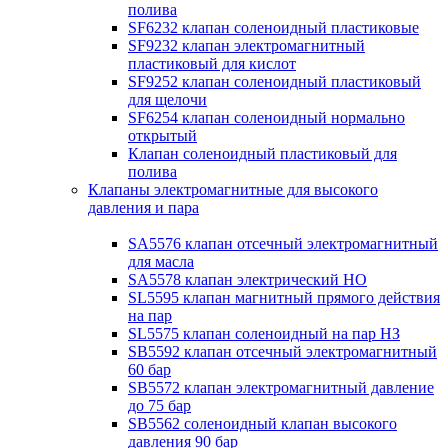
полива
SF6232 клапан соленоидный пластиковые
SF9232 клапан электромагнитный
пластиковый для кислот
SF9252 клапан соленоидный пластиковый
для щелочи
SF6254 клапан соленоидный нормально
открытый
Клапан соленоидный пластиковый для
полива
Клапаны электромагнитные для высокого
давления и пара
SA5576 клапан отсечный электромагнитный
для масла
SA5578 клапан электрический НО
SL5595 клапан магнитный прямого действия
на пар
SL5575 клапан соленоидный на пар НЗ
SB5592 клапан отсечный электромагнитный
60 бар
SB5572 клапан электромагнитный давление
до 75 бар
SB5562 соленоидный клапан высокого
давления 90 бар