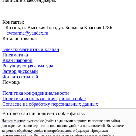
Написать в мессенджеры:
Контакты:
Казань, п. Высокая Гора, ул. Большая Красная 178Б
evroarma@yandex.ru
Каталог товаров
Электромагнитный клапан
Пневматика
Кран шаровой
Регулирующая арматура
Затвор дисковый
Фильтр сетчатый
Помощь
Политика конфиденциальности
Политика использования файлов cookie
Согласие на обработку персональных данных
Информация
Этот веб-сайт использует cookie-файлы.
Shop-Script
Наш сайт использует cookie (файлы с данными о прошлых посещениях сайта)
Блог
для персонализации сервисов и повышения удобства пользователей. Вы можете
запретить обработку cookie в настройках своего браузера. Продолжая
Политика персональных данных
пользование сайтом, Вы даете свое согласие на работу с cookie и обработку