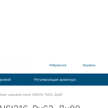
Избранное
Корзина
аровой
Регулирующая арматура
Кран шаровой нерж AISI316, Ру63, Ду80