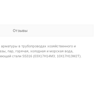
Отзывы
арматуры в трубопроводах хозяйственного и
зы, пар, горячая, холодная и морская вода,
авеющей стали
SS316 (03Х17Н14М3; 10Х17Н13М2Т).