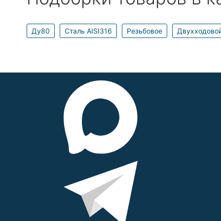
Ду80
Сталь AISI316
Резьбовое
Двухходово