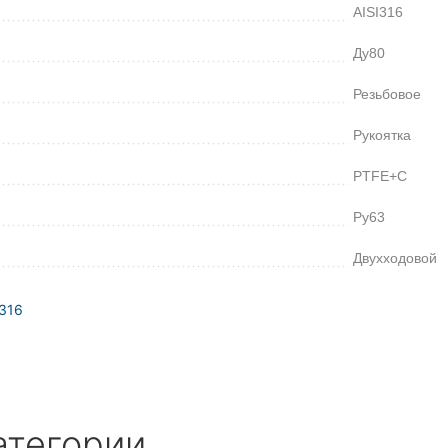
AISI316
Ду80
Резьбовое
Рукоятка
PTFE+C
Ру63
Двухходовой
316
атегории