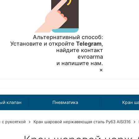
Альтернативный способ:
Установите и откройте
Telegram
,
найдите контакт
evroarma
и напишите нам.
×
ый клапан
Пневматика
Кран ш
с рукояткой
Кран шаровой нержавеющая сталь Ру63 AISI316