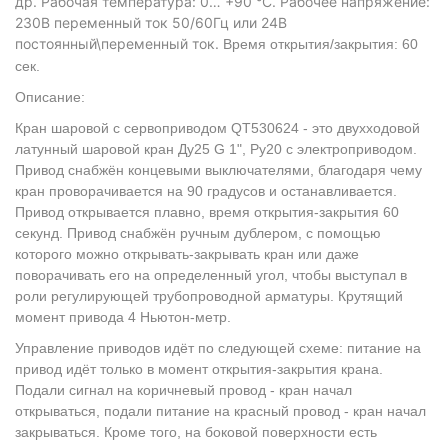
др. Рабочая температура: 0… +90 °С. Рабочее напряжение:
230В переменный ток 50/60Гц или 24В
постоянный\переменный ток.
Время открытия/закрытия: 60
сек.
Описание:
Кран шаровой с сервоприводом QT530624 - это двухходовой
латунный шаровой кран Ду25 G 1", Ру20 с электроприводом.
Привод снабжён концевыми выключателями, благодаря чему
кран проворачивается на 90 градусов и останавливается.
Привод открывается плавно, время открытия-закрытия 60
секунд. Привод снабжён ручным дублером, с помощью
которого можно открывать-закрывать кран или даже
поворачивать его на определенный угол, чтобы выступал в
роли регулирующей трубопроводной арматуры. Крутящий
момент привода 4 Ньютон-метр.
Управление приводов идёт по следующей схеме: питание на
привод идёт только в момент открытия-закрытия крана.
Подали сигнал на коричневый провод - кран начал
открываться, подали питание на красный провод - кран начал
закрываться. Кроме того, на боковой поверхности есть