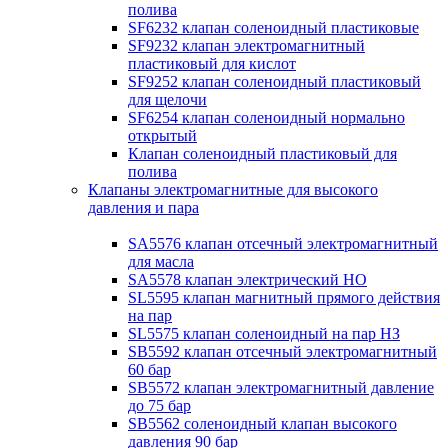
полива
SF6232 клапан соленоидный пластиковые
SF9232 клапан электромагнитный
пластиковый для кислот
SF9252 клапан соленоидный пластиковый
для щелочи
SF6254 клапан соленоидный нормально
открытый
Клапан соленоидный пластиковый для
полива
Клапаны электромагнитные для высокого
давления и пара
SA5576 клапан отсечный электромагнитный
для масла
SA5578 клапан электрический НО
SL5595 клапан магнитный прямого действия
на пар
SL5575 клапан соленоидный на пар НЗ
SB5592 клапан отсечный электромагнитный
60 бар
SB5572 клапан электромагнитный давление
до 75 бар
SB5562 соленоидный клапан высокого
давления 90 бар