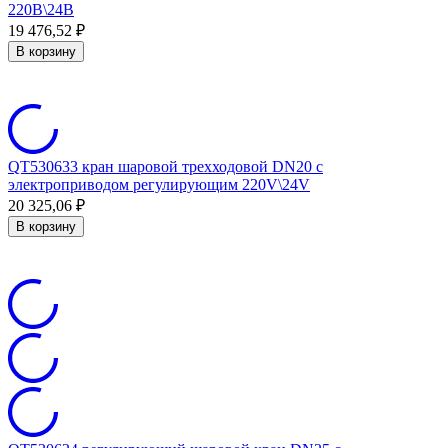
220В\24В
19 476,52
₽
В корзину
QT530633 кран шаровой трехходовой DN20 с
электроприводом регулирующим 220V\24V
20 325,06
₽
В корзину