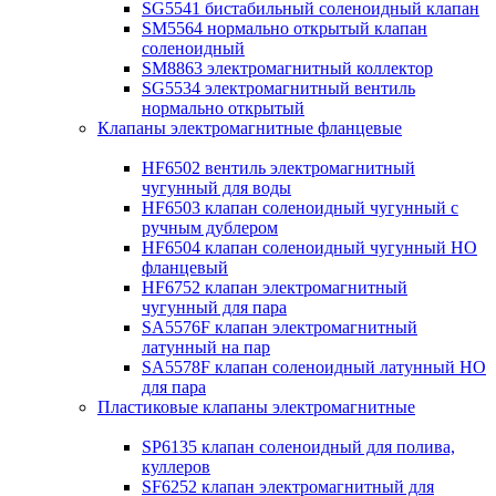
SG5541 бистабильный соленоидный клапан
SM5564 нормально открытый клапан
соленоидный
SM8863 электромагнитный коллектор
SG5534 электромагнитный вентиль
нормально открытый
Клапаны электромагнитные фланцевые
HF6502 вентиль электромагнитный
чугунный для воды
HF6503 клапан соленоидный чугунный с
ручным дублером
HF6504 клапан соленоидный чугунный НО
фланцевый
HF6752 клапан электромагнитный
чугунный для пара
SA5576F клапан электромагнитный
латунный на пар
SA5578F клапан соленоидный латунный НО
для пара
Пластиковые клапаны электромагнитные
SP6135 клапан соленоидный для полива,
куллеров
SF6252 клапан электромагнитный для