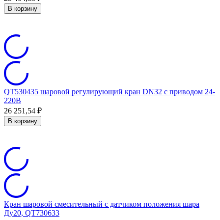
В корзину
QT530435 шаровой регулирующий кран DN32 с приводом 24-
220В
26 251,54
₽
В корзину
Кран шаровой смесительный с датчиком положения шара
Ду20, QT730633