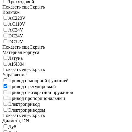
Трехходовой
Показать ещё
Скрыть
Вольтаж
AC220V
AC110V
AC24V
DC24V
DC12V
Показать ещё
Скрыть
Материал корпуса
Латунь
AISI304
Показать ещё
Скрыть
Управление
Привод с запорной функцией
Привод с регулировкой
Привод с возвратной пружиной
Привод пропорциональный
Электропривод
Электроприводом
Показать ещё
Скрыть
Диаметр, DN
Ду8