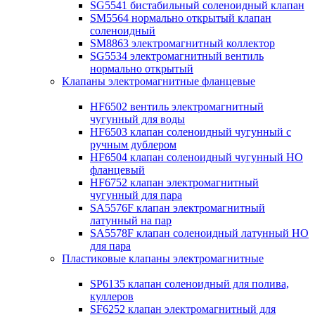
SG5541 бистабильный соленоидный клапан
SM5564 нормально открытый клапан
соленоидный
SM8863 электромагнитный коллектор
SG5534 электромагнитный вентиль
нормально открытый
Клапаны электромагнитные фланцевые
HF6502 вентиль электромагнитный
чугунный для воды
HF6503 клапан соленоидный чугунный с
ручным дублером
HF6504 клапан соленоидный чугунный НО
фланцевый
HF6752 клапан электромагнитный
чугунный для пара
SA5576F клапан электромагнитный
латунный на пар
SA5578F клапан соленоидный латунный НО
для пара
Пластиковые клапаны электромагнитные
SP6135 клапан соленоидный для полива,
куллеров
SF6252 клапан электромагнитный для