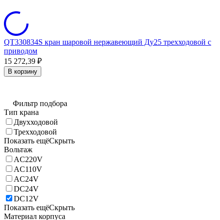
QT330834S кран шаровой нержавеющий Ду25 трехходовой с
приводом
15 272,39
₽
В корзину
Фильтр подбора
Тип крана
Двухходовой
Трехходовой
Показать ещё
Скрыть
Вольтаж
AC220V
AC110V
AC24V
DC24V
DC12V
Показать ещё
Скрыть
Материал корпуса