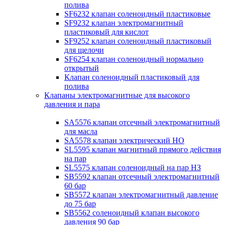
полива
SF6232 клапан соленоидный пластиковые
SF9232 клапан электромагнитный
пластиковый для кислот
SF9252 клапан соленоидный пластиковый
для щелочи
SF6254 клапан соленоидный нормально
открытый
Клапан соленоидный пластиковый для
полива
Клапаны электромагнитные для высокого
давления и пара
SA5576 клапан отсечный электромагнитный
для масла
SA5578 клапан электрический НО
SL5595 клапан магнитный прямого действия
на пар
SL5575 клапан соленоидный на пар НЗ
SB5592 клапан отсечный электромагнитный
60 бар
SB5572 клапан электромагнитный давление
до 75 бар
SB5562 соленоидный клапан высокого
давления 90 бар