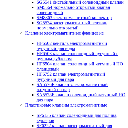
SG5541 бистабильный соленоидный клапан
SM5564 нормально открытый клапан
соленоидный
SM8863 электромагнитный коллектор
SG5534 электромагнитный вентиль
нормально открытый
Клапаны электромагнитные фланцевые
HF6502 вентиль электромагнитный
чугунный для воды
HF6503 клапан соленоидный чугунный с
ручным дублером
HF6504 клапан соленоидный чугунный НО
фланцевый
HF6752 клапан электромагнитный
чугунный для пара
SA5576F клапан электромагнитный
латунный на пар
SA5578F клапан соленоидный латунный НО
для пара
Пластиковые клапаны электромагнитные
SP6135 клапан соленоидный для полива,
куллеров
SF6252 клапан электромагнитный для