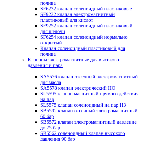
полива
SF6232 клапан соленоидный пластиковые
SF9232 клапан электромагнитный
пластиковый для кислот
SF9252 клапан соленоидный пластиковый
для щелочи
SF6254 клапан соленоидный нормально
открытый
Клапан соленоидный пластиковый для
полива
Клапаны электромагнитные для высокого
давления и пара
SA5576 клапан отсечный электромагнитный
для масла
SA5578 клапан электрический НО
SL5595 клапан магнитный прямого действия
на пар
SL5575 клапан соленоидный на пар НЗ
SB5592 клапан отсечный электромагнитный
60 бар
SB5572 клапан электромагнитный давление
до 75 бар
SB5562 соленоидный клапан высокого
давления 90 бар