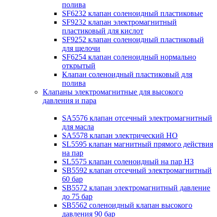
полива
SF6232 клапан соленоидный пластиковые
SF9232 клапан электромагнитный
пластиковый для кислот
SF9252 клапан соленоидный пластиковый
для щелочи
SF6254 клапан соленоидный нормально
открытый
Клапан соленоидный пластиковый для
полива
Клапаны электромагнитные для высокого
давления и пара
SA5576 клапан отсечный электромагнитный
для масла
SA5578 клапан электрический НО
SL5595 клапан магнитный прямого действия
на пар
SL5575 клапан соленоидный на пар НЗ
SB5592 клапан отсечный электромагнитный
60 бар
SB5572 клапан электромагнитный давление
до 75 бар
SB5562 соленоидный клапан высокого
давления 90 бар