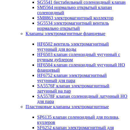
SG5541 бистабильный соленоидный клапан
SM5564 нормально открытый клапан
соленоидный
SM8863 электромагнитный коллектор
SG5534 электромагнитный вентиль
нормально открытый
Клапаны электромагнитные фланцевые
HF6502 вентиль электромагнитный
чугунный для воды
HF6503 клапан соленоидный чугунный с
ручным дублером
HF6504 клапан соленоидный чугунный НО
фланцевый
HF6752 клапан электромагнитный
чугунный для пара
SA5576F клапан электромагнитный
латунный на пар
SA5578F клапан соленоидный латунный НО
для пара
Пластиковые клапаны электромагнитные
SP6135 клапан соленоидный для полива,
куллеров
SF6252 клапан электромагнитный для