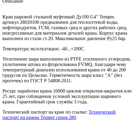
Описание
Кран шаровой стальной муфтовый Ду100 G4" Temper,
артикул 28020100 предназначен для теплосетевой воды,
нефтепродуктов, ГСМ, газовых сред и других рабочих сред,
неагрессивные для материалов деталей крана. Корпус крана
выполнен из стали ст.20. Максимальное давление Ру25 бар.
Температура эксплуатации: -40...+200С
Уплотнение шара выполнено из PTFE усиленного углеродом,
уплотнение штока из фторсиликона FVMQ, благодаря чему
температурный диапазон использования крана от 40 до 200
градусов по Цельсию. Герметичность шара класс "А" (без
протечек) по ГОСТ Р 54808-2011.
Ресурс наработки крана 10000 циклов открытия-закрытия или
25 лет, при соблюдении условий эксплуатации шарового
крана. Гарантийный срок службы 3 года.
Технический паспорт на кран по ссылке:
Технический
паспорт на краны Temper серия 280
.