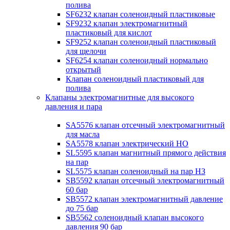
полива
SF6232 клапан соленоидный пластиковые
SF9232 клапан электромагнитный
пластиковый для кислот
SF9252 клапан соленоидный пластиковый
для щелочи
SF6254 клапан соленоидный нормально
открытый
Клапан соленоидный пластиковый для
полива
Клапаны электромагнитные для высокого
давления и пара
SA5576 клапан отсечный электромагнитный
для масла
SA5578 клапан электрический НО
SL5595 клапан магнитный прямого действия
на пар
SL5575 клапан соленоидный на пар НЗ
SB5592 клапан отсечный электромагнитный
60 бар
SB5572 клапан электромагнитный давление
до 75 бар
SB5562 соленоидный клапан высокого
давления 90 бар