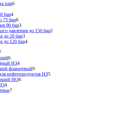
на пар
6
0 бар
4
 75 бар
6
ия 90 бар
3
го давления до 150 бар
2
 до 20 бар
3
 до 120 бар
4
7
ющий
6
идный НЗ
4
ющий фланцевый
9
ля нефтепродуктов НЗ
5
еющий НО
6
НО
4
тные
7