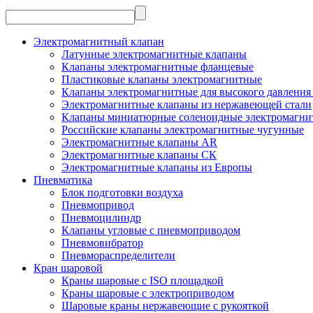
Электромагнитный клапан
Латунные электромагнитные клапаны
Клапаны электромагнитные фланцевые
Пластиковые клапаны электромагнитные
Клапаны электромагнитные для высокого давления 
Электромагнитные клапаны из нержавеющей стали
Клапаны миниатюрные соленоидные электромагни
Российские клапаны электромагнитные чугунные
Электромагнитные клапаны AR
Электромагнитные клапаны СК
Электромагнитные клапаны из Европы
Пневматика
Блок подготовки воздуха
Пневмопривод
Пневмоцилиндр
Клапаны угловые с пневмоприводом
Пневмовибратор
Пневмораспределители
Кран шаровой
Краны шаровые с ISO площадкой
Краны шаровые с электроприводом
Шаровые краны нержавеющие с рукояткой