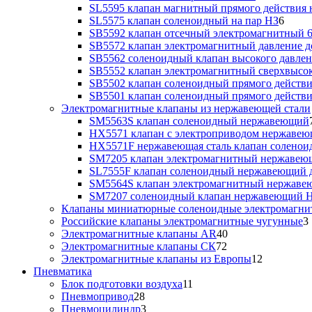
SL5595 клапан магнитный прямого действия 
SL5575 клапан соленоидный на пар НЗ
6
SB5592 клапан отсечный электромагнитный 6
SB5572 клапан электромагнитный давление до
SB5562 соленоидный клапан высокого давлен
SB5552 клапан электромагнитный сверхвысоко
SB5502 клапан соленоидный прямого действия
SB5501 клапан соленоидный прямого действия
Электромагнитные клапаны из нержавеющей стали
SM5563S клапан соленоидный нержавеющий
HX5571 клапан с электроприводом нержаве
HX5571F нержавеющая сталь клапан солено
SM7205 клапан электромагнитный нержаве
SL7555F клапан соленоидный нержавеющий д
SM5564S клапан электромагнитный нержав
SM7207 соленоидный клапан нержавеющий 
Клапаны миниатюрные соленоидные электромагни
Российские клапаны электромагнитные чугунные
3
Электромагнитные клапаны AR
40
Электромагнитные клапаны СК
72
Электромагнитные клапаны из Европы
12
Пневматика
Блок подготовки воздуха
11
Пневмопривод
28
Пневмоцилиндр
3