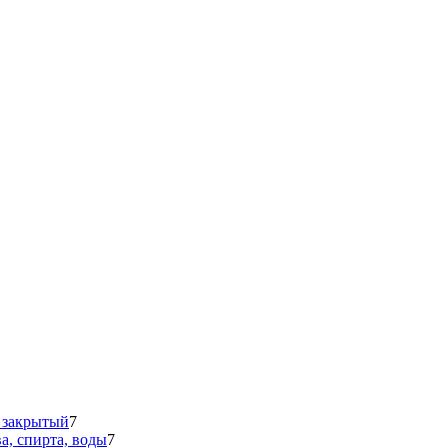
 закрытый
7
а, спирта, воды
7