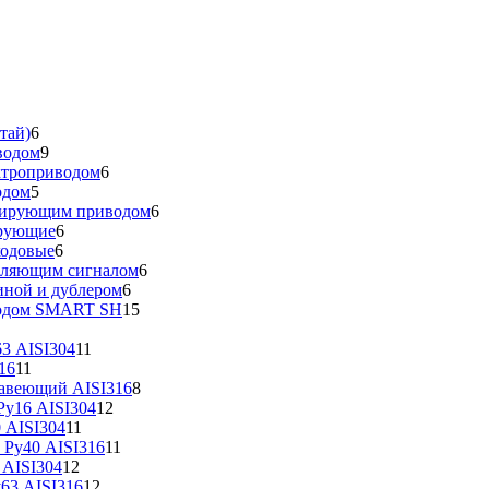
тай)
6
водом
9
ктроприводом
6
одом
5
улирующим приводом
6
ирующие
6
ходовые
6
вляющим сигналом
6
иной и дублером
6
водом SMART SH
15
3 AISI304
11
16
11
жавеющий AISI316
8
у16 AISI304
12
 AISI304
11
 Ру40 AISI316
11
 AISI304
12
63 AISI316
12