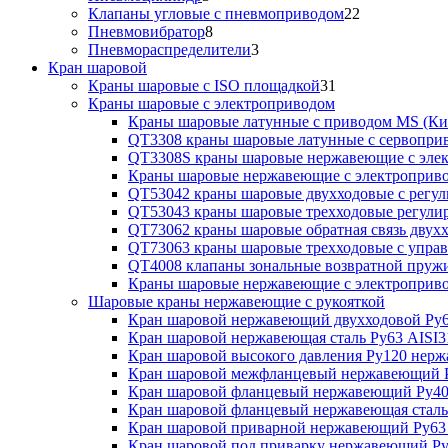
Клапаны угловые с пневмоприводом
22
Пневмовибратор
8
Пневмораспределители
3
Кран шаровой
Краны шаровые с ISO площадкой
31
Краны шаровые с электроприводом
Краны шаровые латунные с приводом MS (Ки
QT3308 краны шаровые латунные с сервопри
QT3308S краны шаровые нержавеющие с эле
Краны шаровые нержавеющие с электроприв
QT53042 краны шаровые двухходовые с рег
QT53043 краны шаровые трехходовые регул
QT73062 краны шаровые обратная связь двух
QT73063 краны шаровые трехходовые с упра
QT4008 клапаны зональные возвратной пруж
Краны шаровые нержавеющие с электропри
Шаровые краны нержавеющие с рукояткой
Кран шаровой нержавеющий двухходовой Ру6
Кран шаровой нержавеющая сталь Ру63 AISI3
Кран шаровой высокого давления Ру120 нер
Кран шаровой межфланцевый нержавеющий Р
Кран шаровой фланцевый нержавеющий Ру40
Кран шаровой фланцевый нержавеющая сталь
Кран шаровой приварной нержавеющий Ру63
Кран шаровой под приварку нержавеющий Ру