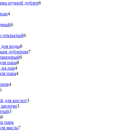
ива ручной дублер
6
апан
4
идный
6
о открытый
6
 для воды
8
ным дублером
7
ланцевый
6
для пара
8
 на пар
4
ля пара
4
еров
4
6
й для кислот
3
я щелочи
3
ытый
3
а
6
и пара
ля масла
7