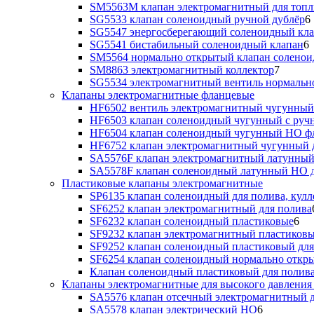
SM5563M клапан электромагнитный для топл
SG5533 клапан соленоидный ручной дублёр
6
SG5547 энергосберегающий соленоидный кл
SG5541 бистабильный соленоидный клапан
6
SM5564 нормально открытый клапан солено
SM8863 электромагнитный коллектор
7
SG5534 электромагнитный вентиль нормальн
Клапаны электромагнитные фланцевые
HF6502 вентиль электромагнитный чугунный
HF6503 клапан соленоидный чугунный с руч
HF6504 клапан соленоидный чугунный НО ф
HF6752 клапан электромагнитный чугунный 
SA5576F клапан электромагнитный латунный
SA5578F клапан соленоидный латунный НО д
Пластиковые клапаны электромагнитные
SP6135 клапан соленоидный для полива, кулл
SF6252 клапан электромагнитный для полива
SF6232 клапан соленоидный пластиковые
6
SF9232 клапан электромагнитный пластиковы
SF9252 клапан соленоидный пластиковый дл
SF6254 клапан соленоидный нормально откр
Клапан соленоидный пластиковый для полив
Клапаны электромагнитные для высокого давления 
SA5576 клапан отсечный электромагнитный д
SA5578 клапан электрический НО
6