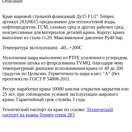
Описание
Кран шаровой стальной фланцевый Ду15 F1/2" Temper,
артикул 28320015 предназначен для теплосетевой воды,
нефтепродуктов, ГСМ, газовых сред и других рабочих сред,
неагрессивные для материалов деталей крана. Корпус крана
выполнен из стали ст.20. Максимальное давление Ру40 бар.
Температура эксплуатации: -40...+200С
Уплотнение шара выполнено из PTFE усиленного углеродом,
уплотнение штока из фторсиликона FVMQ, благодаря чему
температурный диапазон использования крана от 40 до 200
градусов по Цельсию. Герметичность шара класс "А" (без
протечек) по ГОСТ Р 54808-2011.
Ресурс наработки крана 10000 циклов открытия-закрытия или
25 лет, при соблюдении условий эксплуатации шарового
крана. Гарантийный срок службы 3 года.
Технический паспорт на кран по ссылке:
Технический
паспорт на краны Temper серия 283
.