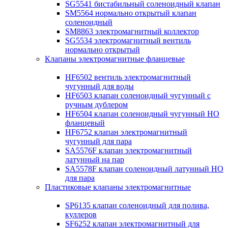
SG5541 бистабильный соленоидный клапан
SM5564 нормально открытый клапан
соленоидный
SM8863 электромагнитный коллектор
SG5534 электромагнитный вентиль
нормально открытый
Клапаны электромагнитные фланцевые
HF6502 вентиль электромагнитный
чугунный для воды
HF6503 клапан соленоидный чугунный с
ручным дублером
HF6504 клапан соленоидный чугунный НО
фланцевый
HF6752 клапан электромагнитный
чугунный для пара
SA5576F клапан электромагнитный
латунный на пар
SA5578F клапан соленоидный латунный НО
для пара
Пластиковые клапаны электромагнитные
SP6135 клапан соленоидный для полива,
куллеров
SF6252 клапан электромагнитный для