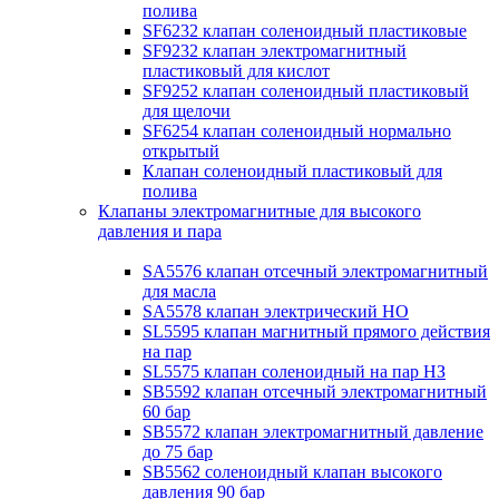
полива
SF6232 клапан соленоидный пластиковые
SF9232 клапан электромагнитный
пластиковый для кислот
SF9252 клапан соленоидный пластиковый
для щелочи
SF6254 клапан соленоидный нормально
открытый
Клапан соленоидный пластиковый для
полива
Клапаны электромагнитные для высокого
давления и пара
SA5576 клапан отсечный электромагнитный
для масла
SA5578 клапан электрический НО
SL5595 клапан магнитный прямого действия
на пар
SL5575 клапан соленоидный на пар НЗ
SB5592 клапан отсечный электромагнитный
60 бар
SB5572 клапан электромагнитный давление
до 75 бар
SB5562 соленоидный клапан высокого
давления 90 бар