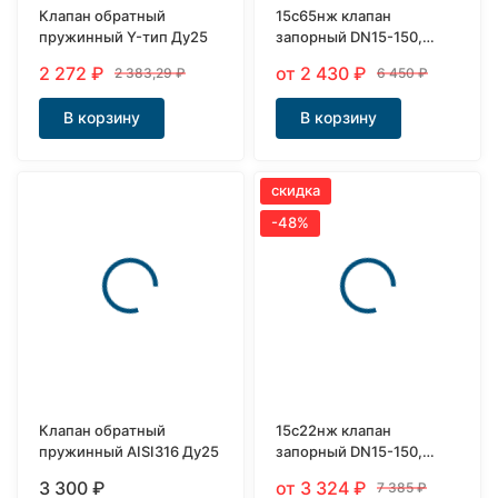
Клапан обратный
15с65нж клапан
пружинный Y-тип Ду25
запорный DN15-150,
PN16
2 272
₽
от 2 430
₽
2 383,29
₽
6 450
₽
В корзину
В корзину
скидка
-48%
Клапан обратный
15с22нж клапан
пружинный AISI316 Ду25
запорный DN15-150,
PN40
3 300
₽
от 3 324
₽
7 385
₽