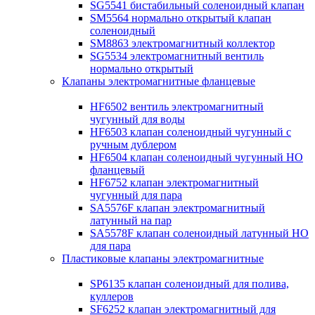
SG5541 бистабильный соленоидный клапан
SM5564 нормально открытый клапан
соленоидный
SM8863 электромагнитный коллектор
SG5534 электромагнитный вентиль
нормально открытый
Клапаны электромагнитные фланцевые
HF6502 вентиль электромагнитный
чугунный для воды
HF6503 клапан соленоидный чугунный с
ручным дублером
HF6504 клапан соленоидный чугунный НО
фланцевый
HF6752 клапан электромагнитный
чугунный для пара
SA5576F клапан электромагнитный
латунный на пар
SA5578F клапан соленоидный латунный НО
для пара
Пластиковые клапаны электромагнитные
SP6135 клапан соленоидный для полива,
куллеров
SF6252 клапан электромагнитный для