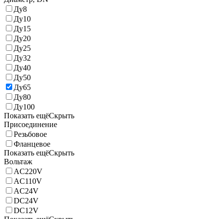
Ду8
Ду10
Ду15
Ду20
Ду25
Ду32
Ду40
Ду50
Ду65
Ду80
Ду100
Показать ещё
Скрыть
Присоединение
Резьбовое
Фланцевое
Показать ещё
Скрыть
Вольтаж
AC220V
AC110V
AC24V
DC24V
DC12V