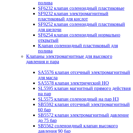
полива
SF6232 клапан соленоидный пластиковые
SF9232 клапан электромагнитный
пластиковый для кислот
SF9252 клапан соленоидный пластиковый
для щелочи
SF6254 клапан соленоидный нормально
открытый
Клапан соленоидный пластиковый для
полива
Клапаны электромагнитные для высокого
давления и пара
SA5576 клапан отсечный электромагнитный
для масла
SA5578 клапан электрический НО
SL5595 клапан магнитный прямого действия
на пар
SL5575 клапан соленоидный на пар НЗ
SB5592 клапан отсечный электромагнитный
60 бар
SB5572 клапан электромагнитный давление
до 75 бар
SB5562 соленоидный клапан высокого
давления 90 бар