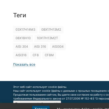
Теги
03Х17Н14М3
08Х17Н13М2
08Х18Н10
10Х17Н13М2Т
AISI 304
AISI 316
AISI304
AISI316
CF8
CF8M
Показать все
Этот веб-сайт использует cookie-файлы.
Наш сайт использует cookie (файлы с данными о прошлых посещениях с
Продолжая пользование сайтом, Вы даете свое согласие на работу с c
требованиями Федерального закона от 27.07.2006 № 152-Ф3 "О персон
Принять все файлы cookie
Хорошо
Мы сохраняем файлы cookie: это