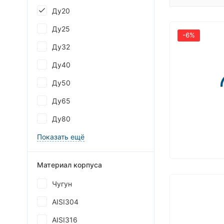
Ду20
Ду25
-6%
Ду32
Ду40
Ду50
Ду65
Ду80
Показать ещё
Материал корпуса
Чугун
AISI304
AISI316