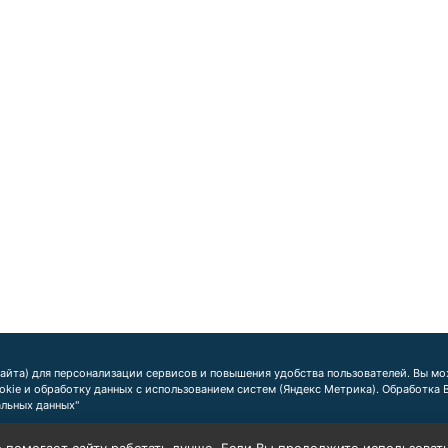
айта) для персонализации сервисов и повышения удобства пользователей. Вы мож
ookie и обработку данных с использованием систем (Яндекс Метрика). Обработка
альных данных"
 помогает сайту работать лучше. Если Вы продолжите использовать с