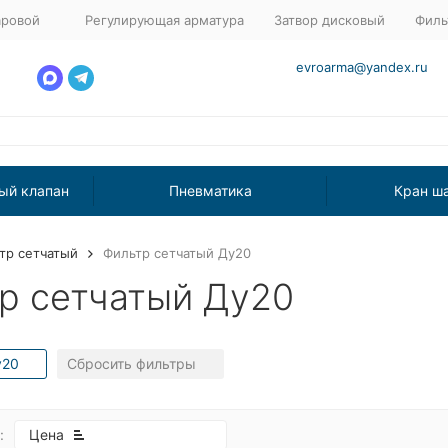
аровой
Регулирующая арматура
Затвор дисковый
Филь
evroarma@yandex.ru
ый клапан
Пневматика
Кран ш
тр сетчатый
Фильтр сетчатый Ду20
р сетчатый Ду20
у20
Сбросить фильтры
:
Цена