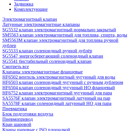
Задвижка
Комплектующие
Электромагнитный клапан
Латунные электромагнитные клапаны
SG5532 клапан электромагнитный нормально закрытый
SM5563 клапан электромагнитный для топлива, спирта, воды
SM5563M клапан электромагнитный для топлива ручной
дублер
SG5533 клапан соленоидный ручной дублёр
SG5547 энергосберегающий соленоидный клапан
SG5541 бистабильный соленоидный клапан
Смотреть все
Клапаны электромагнитные фланцевые
HF6502 вентиль электромагнитный чугунный для воды
HF6503 клапан соленоидный чугунный с ручным дублером
HF6504 клапан соленоидный чугунный НО фланцевый
HF6752 клапан электромагнитный чугунный для пара
SA5576F клапан электромагнитный латунный на пар
SA5578F клапан соленоидный латунный НО для пара
Пневматика
Блок подготовки воздуха
Пневмопривод
Кран шаровой
Краны шаровые с ISO площадкой