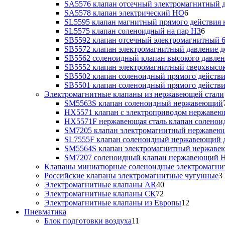
SA5576 клапан отсечный электромагнитный д
SA5578 клапан электрический НО
6
SL5595 клапан магнитный прямого действия 
SL5575 клапан соленоидный на пар НЗ
6
SB5592 клапан отсечный электромагнитный 6
SB5572 клапан электромагнитный давление до
SB5562 соленоидный клапан высокого давлен
SB5552 клапан электромагнитный сверхвысоко
SB5502 клапан соленоидный прямого действия
SB5501 клапан соленоидный прямого действия
Электромагнитные клапаны из нержавеющей стали
SM5563S клапан соленоидный нержавеющий
HX5571 клапан с электроприводом нержаве
HX5571F нержавеющая сталь клапан солено
SM7205 клапан электромагнитный нержаве
SL7555F клапан соленоидный нержавеющий д
SM5564S клапан электромагнитный нержав
SM7207 соленоидный клапан нержавеющий 
Клапаны миниатюрные соленоидные электромагни
Российские клапаны электромагнитные чугунные
3
Электромагнитные клапаны AR
40
Электромагнитные клапаны СК
72
Электромагнитные клапаны из Европы
12
Пневматика
Блок подготовки воздуха
11