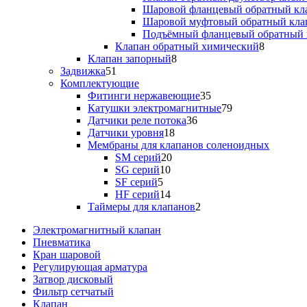
Шаровой фланцевый обратный кл
Шаровой муфтовый обратный кла
Подъёмный фланцевый обратный 
Клапан обратный химический
8
Клапан запорный
8
Задвижка
51
Комплектующие
Фитинги нержавеющие
35
Катушки электромагнитные
79
Датчики реле потока
36
Датчики уровня
18
Мембраны для клапанов соленоидных
SM серий
20
SG серий
10
SF серий
5
HF серий
14
Таймеры для клапанов
2
Электромагнитный клапан
Пневматика
Кран шаровой
Регулирующая арматура
Затвор дисковый
Фильтр сетчатый
Клапан