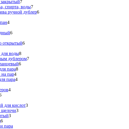
 закрытый
7
а, спирта, воды
7
ива ручной дублер
6
апан
4
идный
6
о открытый
6
 для воды
8
ным дублером
7
ланцевый
6
для пара
8
 на пар
4
ля пара
4
еров
4
6
й для кислот
3
я щелочи
3
ытый
3
а
6
и пара