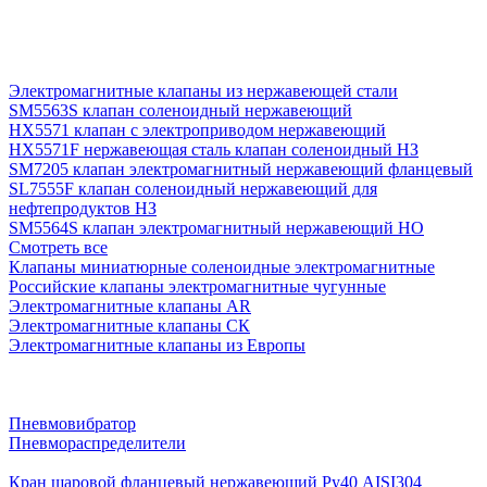
Электромагнитные клапаны из нержавеющей стали
SM5563S клапан соленоидный нержавеющий
HX5571 клапан с электроприводом нержавеющий
HX5571F нержавеющая сталь клапан соленоидный НЗ
SM7205 клапан электромагнитный нержавеющий фланцевый
SL7555F клапан соленоидный нержавеющий для
нефтепродуктов НЗ
SM5564S клапан электромагнитный нержавеющий НО
Смотреть все
Клапаны миниатюрные соленоидные электромагнитные
Российские клапаны электромагнитные чугунные
Электромагнитные клапаны AR
Электромагнитные клапаны СК
Электромагнитные клапаны из Европы
Пневмовибратор
Пневмораспределители
Кран шаровой фланцевый нержавеющий Ру40 AISI304