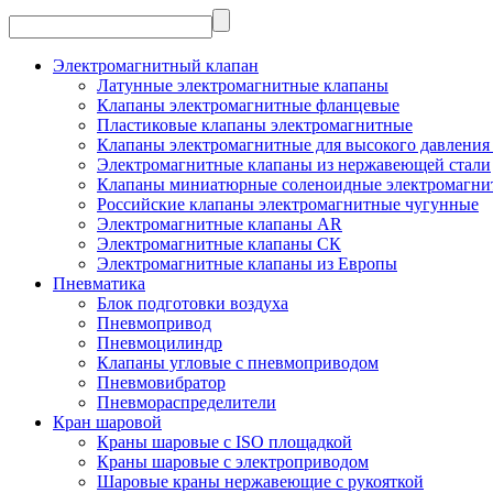
Электромагнитный клапан
Латунные электромагнитные клапаны
Клапаны электромагнитные фланцевые
Пластиковые клапаны электромагнитные
Клапаны электромагнитные для высокого давления 
Электромагнитные клапаны из нержавеющей стали
Клапаны миниатюрные соленоидные электромагни
Российские клапаны электромагнитные чугунные
Электромагнитные клапаны AR
Электромагнитные клапаны СК
Электромагнитные клапаны из Европы
Пневматика
Блок подготовки воздуха
Пневмопривод
Пневмоцилиндр
Клапаны угловые с пневмоприводом
Пневмовибратор
Пневмораспределители
Кран шаровой
Краны шаровые с ISO площадкой
Краны шаровые с электроприводом
Шаровые краны нержавеющие с рукояткой