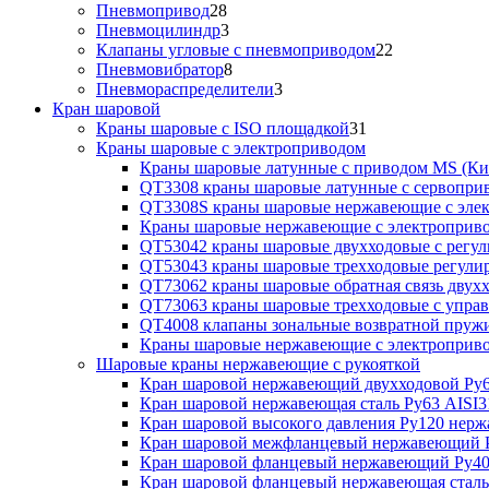
Пневмопривод
28
Пневмоцилиндр
3
Клапаны угловые с пневмоприводом
22
Пневмовибратор
8
Пневмораспределители
3
Кран шаровой
Краны шаровые с ISO площадкой
31
Краны шаровые с электроприводом
Краны шаровые латунные с приводом MS (Ки
QT3308 краны шаровые латунные с сервопри
QT3308S краны шаровые нержавеющие с эле
Краны шаровые нержавеющие с электроприв
QT53042 краны шаровые двухходовые с рег
QT53043 краны шаровые трехходовые регул
QT73062 краны шаровые обратная связь двух
QT73063 краны шаровые трехходовые с упра
QT4008 клапаны зональные возвратной пруж
Краны шаровые нержавеющие с электропри
Шаровые краны нержавеющие с рукояткой
Кран шаровой нержавеющий двухходовой Ру6
Кран шаровой нержавеющая сталь Ру63 AISI3
Кран шаровой высокого давления Ру120 нер
Кран шаровой межфланцевый нержавеющий Р
Кран шаровой фланцевый нержавеющий Ру40
Кран шаровой фланцевый нержавеющая сталь