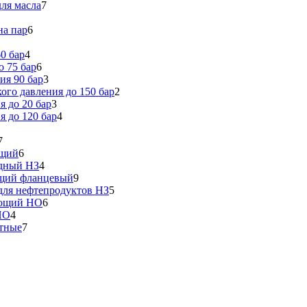
ля масла
7
на пар
6
0 бар
4
 75 бар
6
ия 90 бар
3
го давления до 150 бар
2
 до 20 бар
3
 до 120 бар
4
7
ющий
6
идный НЗ
4
ющий фланцевый
9
ля нефтепродуктов НЗ
5
еющий НО
6
НО
4
тные
7