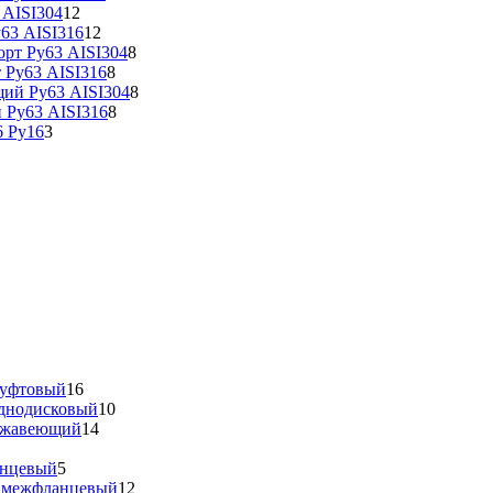
 AISI304
12
63 AISI316
12
рт Ру63 AISI304
8
 Ру63 AISI316
8
щий Ру63 AISI304
8
 Ру63 AISI316
8
 Ру16
3
муфтовый
16
днодисковый
10
ержавеющий
14
анцевый
5
й межфланцевый
12