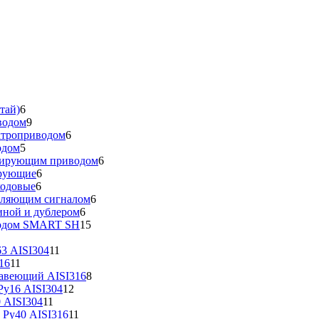
тай)
6
водом
9
ктроприводом
6
одом
5
улирующим приводом
6
ирующие
6
ходовые
6
вляющим сигналом
6
иной и дублером
6
водом SMART SH
15
3 AISI304
11
16
11
жавеющий AISI316
8
у16 AISI304
12
 AISI304
11
 Ру40 AISI316
11