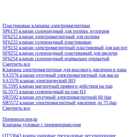
Пластиковые клапаны электромагнитные
SP6135 клапан соленоидный для полива, куллеров
SF6252 клапан электромагнитный для полива
SF6232 клапан соленоидный пластиковые
SF9232 клапан электромагнитный пластиковый для кислот
SF9252 клапан соленоидный пластиковый для щелочи
SF6254 клапан соленоидный нормально открытый
Смотреть все
Клапаны электромагнитные для высокого давления и пара
SA5576 клапан отсечный электромагнитный для масла
SA5578 клапан электрический НО
SL5595 клапан магнитный прямого действия на пар
SL5575 клапан соленоидный на пар НЗ
SB5592 клапан отсечный электромагнитный 60 бар
SB5572 клапан электромагнитный давление до 75 бар
Смотреть все
Пневмоцилиндр
Клапаны угловые с пневмоприводом
QT53043 краны шаровые трехходовые регулирующие