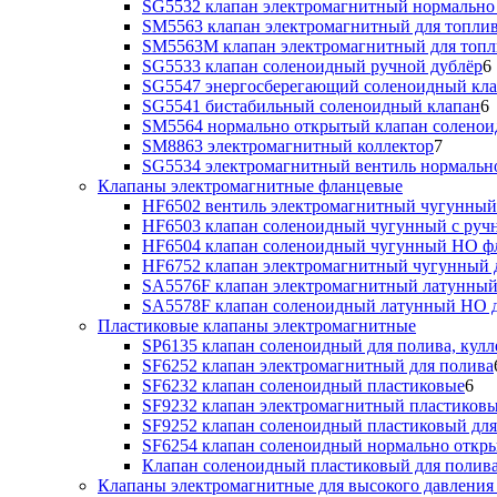
SG5532 клапан электромагнитный нормально
SM5563 клапан электромагнитный для топлив
SM5563M клапан электромагнитный для топл
SG5533 клапан соленоидный ручной дублёр
6
SG5547 энергосберегающий соленоидный кл
SG5541 бистабильный соленоидный клапан
6
SM5564 нормально открытый клапан солено
SM8863 электромагнитный коллектор
7
SG5534 электромагнитный вентиль нормальн
Клапаны электромагнитные фланцевые
HF6502 вентиль электромагнитный чугунный
HF6503 клапан соленоидный чугунный с руч
HF6504 клапан соленоидный чугунный НО ф
HF6752 клапан электромагнитный чугунный 
SA5576F клапан электромагнитный латунный
SA5578F клапан соленоидный латунный НО д
Пластиковые клапаны электромагнитные
SP6135 клапан соленоидный для полива, кулл
SF6252 клапан электромагнитный для полива
SF6232 клапан соленоидный пластиковые
6
SF9232 клапан электромагнитный пластиковы
SF9252 клапан соленоидный пластиковый дл
SF6254 клапан соленоидный нормально откр
Клапан соленоидный пластиковый для полив
Клапаны электромагнитные для высокого давления 