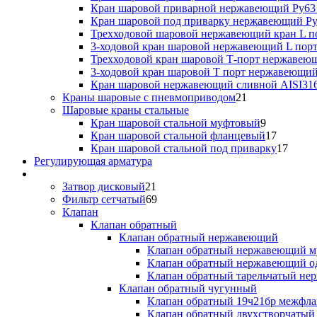
Кран шаровой приварной нержавеющий Ру63
Кран шаровой под приварку нержавеющий Ру
Трехходовой шаровой нержавеющий кран L по
3-ходовой кран шаровой нержавеющий L порт
Трехходовой кран шаровой Т-порт нержавею
3-ходовой кран шаровой Т порт нержавеющий
Кран шаровой нержавеющий сливной AISI316
Краны шаровые с пневмоприводом
21
Шаровые краны стальные
Кран шаровой стальной муфтовый
9
Кран шаровой стальной фланцевый
17
Кран шаровой стальной под приварку
17
Регулирующая арматура
Затвор дисковый
21
Фильтр сетчатый
69
Клапан
Клапан обратный
Клапан обратный нержавеющий
Клапан обратный нержавеющий 
Клапан обратный нержавеющий о
Клапан обратный тарельчатый н
Клапан обратный чугунный
Клапан обратный 19ч21бр межфл
Клапан обратный двухстворчаты