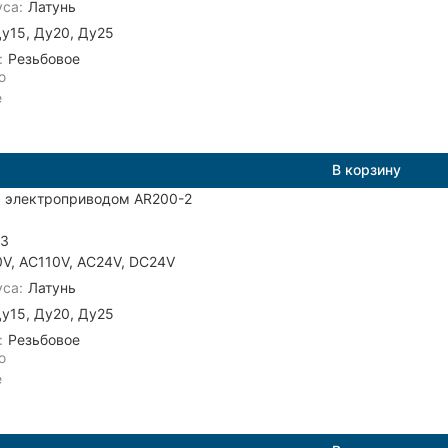
са:
Латунь
у15, Ду20, Ду25
:
Резьбовое
ю
е
В корзину
с электроприводом AR200-2
03
V, AC110V, AC24V, DC24V
са:
Латунь
у15, Ду20, Ду25
:
Резьбовое
ю
е