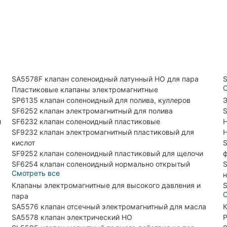
SA5578F клапан соленоидный латунный НО для пара
S
С
Пластиковые клапаны электромагнитные
SP6135 клапан соленоидный для полива, куллеров
Э
SF6252 клапан электромагнитный для полива
S
й
SF6232 клапан соленоидный пластиковые
H
SF9232 клапан электромагнитный пластиковый для
H
кислот
S
SF9252 клапан соленоидный пластиковый для щелочи
SF6254 клапан соленоидный нормально открытый
S
Смотреть все
н
Клапаны электромагнитные для высокого давления и
S
С
пара
SA5576 клапан отсечный электромагнитный для масла
К
SA5578 клапан электрический НО
Р