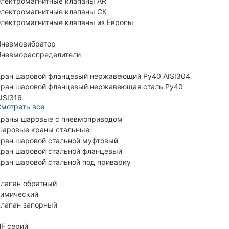
лектромагнитные клапаны AR
лектромагнитные клапаны СК
лектромагнитные клапаны из Европы
невмовибратор
невмораспределители
ран шаровой фланцевый нержавеющий Ру40 AISI304
ран шаровой фланцевый нержавеющая сталь Ру40
ISI316
мотреть все
раны шаровые с пневмоприводом
аровые краны стальные
ран шаровой стальной муфтовый
ран шаровой стальной фланцевый
ран шаровой стальной под приварку
лапан обратный
имический
лапан запорный
F серий