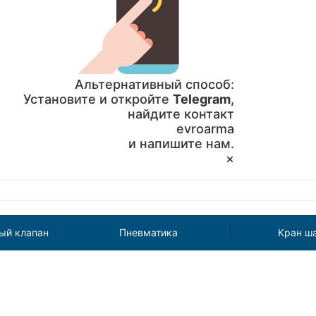
Альтернативный способ:
Установите и откройте
Telegram
,
найдите контакт
evroarma
и напишите нам.
×
ый клапан
Пневматика
Кран ш