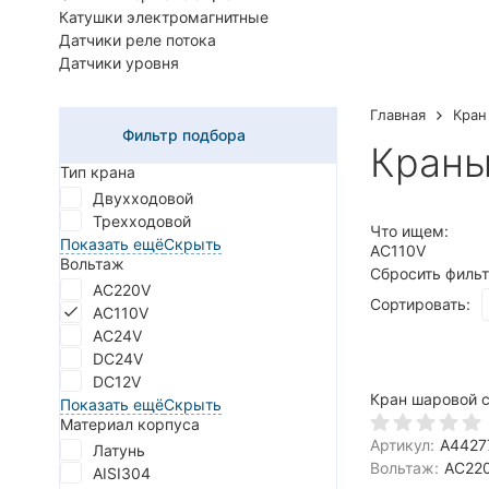
Катушки электромагнитные
Датчики реле потока
Датчики уровня
Главная
Кран
Фильтр подбора
Краны
Тип крана
Двухходовой
Трехходовой
Что ищем:
Показать ещё
Скрыть
AC110V
Вольтаж
Сбросить филь
AC220V
Сортировать:
AC110V
AC24V
DC24V
DC12V
Кран шаровой 
Показать ещё
Скрыть
Материал корпуса
Артикул:
A4427
Латунь
Вольтаж:
AC220
AISI304