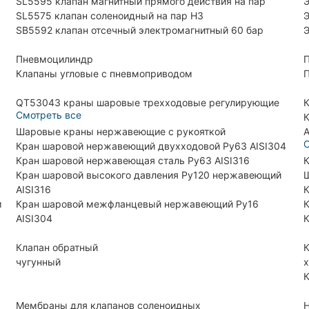
SL5595 клапан магнитный прямого действия на пар
Э
SL5575 клапан соленоидный на пар НЗ
Э
SB5592 клапан отсечный электромагнитный 60 бар
Э
Пневмоцилиндр
П
Клапаны угловые с пневмоприводом
П
QT53043 краны шаровые трехходовые регулирующие
К
Смотреть все
К
Шаровые краны нержавеющие с рукояткой
A
С
Кран шаровой нержавеющий двухходовой Ру63 AISI304
Кран шаровой нержавеющая сталь Ру63 AISI316
К
Кран шаровой высокого давления Ру120 нержавеющий
Ш
AISI316
К
м
Кран шаровой межфланцевый нержавеющий Ру16
К
AISI304
К
Клапан обратный
К
чугунный
х
К
Мембраны для клапанов соленоидных
H