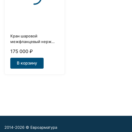
Кран шаровой
межфланцевый нерж
Ду200, Ру16 AISI304 под
175 000
₽
привод
В корзину
2014-2026 © Евроарматура